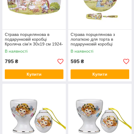
Страва порцелянова в
Страва порцелянова з
подарунковій коробці
лопаткою для торта в
Кроляча сім'я 30х19 см 1924-
подарунковій коробці
846 VE
Кроляча родина 26 см 1924-
В наявності
В наявності
843 VE
795
595
₴
₴
Купити
Купити