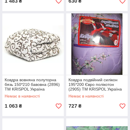
1 483
630
₴
₴
Ковдра вовняна полуторна
Ковдра подвійний силікон
бязь 150*210 бавовна (2896)
195*200 Євро полікотон
TM KRISPOL Україна
(2905) TM KRISPOL Україна
Немає в наявності
Немає в наявності
1 063
727
₴
₴