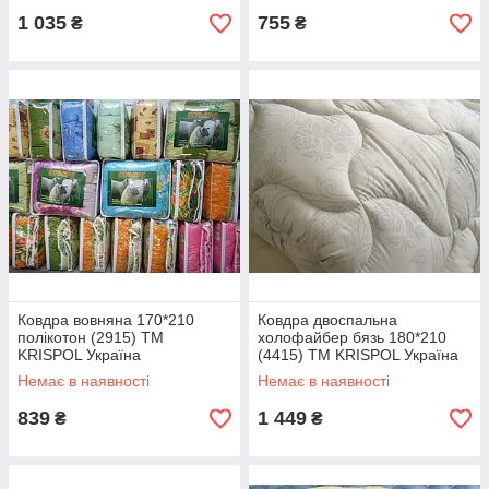
1 035
755
₴
₴
Ковдра вовняна 170*210
Ковдра двоспальна
полікотон (2915) TM
холофайбер бязь 180*210
KRISPOL Україна
(4415) TM KRISPOL Україна
Немає в наявності
Немає в наявності
839
1 449
₴
₴