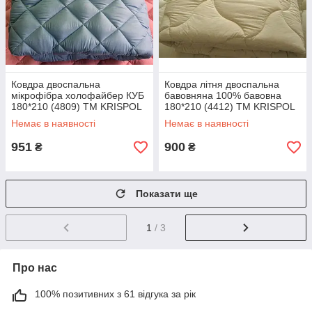
Ковдра двоспальна
Ковдра літня двоспальна
мікрофібра холофайбер КУБ
бавовняна 100% бавовна
180*210 (4809) TM KRISPOL
180*210 (4412) TM KRISPOL
Україна
Україна
Немає в наявності
Немає в наявності
951
900
₴
₴
Показати ще
1
/ 3
Про нас
100% позитивних з 61 відгука за рік