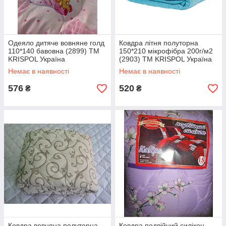
Одеяло дитяче вовняне голд
Ковдра літня полуторна
110*140 бавовна (2899) TM
150*210 мікрофібра 200г/м2
KRISPOL Україна
(2903) TM KRISPOL Україна
Немає в наявності
Немає в наявності
576
520
₴
₴
Ковдра вовняна полуторна
Ковдра подвійний силікон