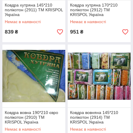
Ковдра хутряна 145*210
Ковдра хутряна 170*210
полікотон (2911) TM KRISPOL
полікотон (2912) TM
Україна
KRISPOL Україна
Немає в наявності
Немає в наявності
839
951
₴
₴
Ковдра вовна 190*210 євро
Ковдра вовняна 145*210
полікотон (2910) TM
полікотон (2914) TM
KRISPOL Україна
KRISPOL Україна
Немає в наявності
Немає в наявності