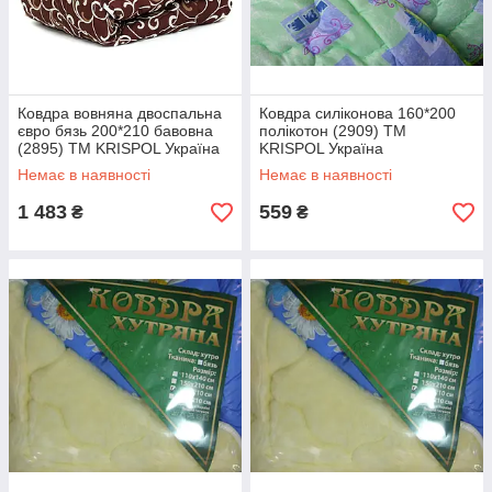
Ковдра вовняна двоспальна
Ковдра силіконова 160*200
євро бязь 200*210 бавовна
полікотон (2909) TM
(2895) TM KRISPOL Україна
KRISPOL Україна
Немає в наявності
Немає в наявності
1 483
559
₴
₴