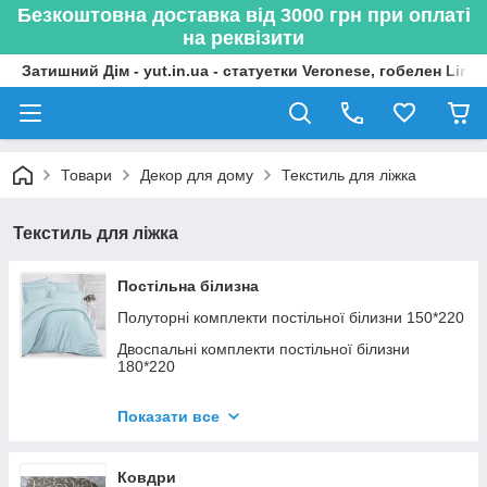
Безкоштовна доставка від 3000 грн при оплаті
на реквізити
Затишний Дім - yut.in.ua - статуетки Veronese, гобелен Lima
Товари
Декор для дому
Текстиль для ліжка
Текстиль для ліжка
Постільна білизна
Полуторні комплекти постільної білизни 150*220
Двоспальні комплекти постільної білизни
180*220
Двоспальні євро комплекти постільної білизни
200*220
Показати все
Сімейні комплекти постільної білизни
Ковдри
Дитячі комплекти постільної білизни 150*220