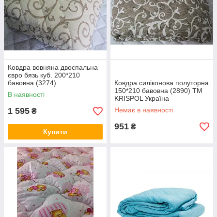
Ковдра вовняна двоспальна
євро бязь куб. 200*210
бавовна (3274)
Ковдра силіконова полуторна
150*210 бавовна (2890) TM
В наявності
KRISPOL Україна
1 595
Немає в наявності
₴
951
₴
Купити