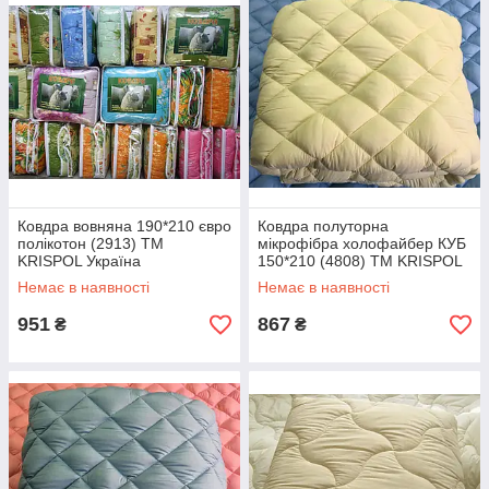
Ковдра вовняна 190*210 євро
Ковдра полуторна
полікотон (2913) TM
мікрофібра холофайбер КУБ
KRISPOL Україна
150*210 (4808) TM KRISPOL
Україна
Немає в наявності
Немає в наявності
951
867
₴
₴