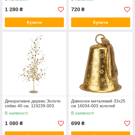
1 280
720
₴
₴
Купити
Купити
Декоративне дерево Золоте
Дзвіночок металевий 33х25
сяйво 40 см. 119239-003.
см 16034-003 золотий
В наявності
В наявності
1 080
699
₴
₴