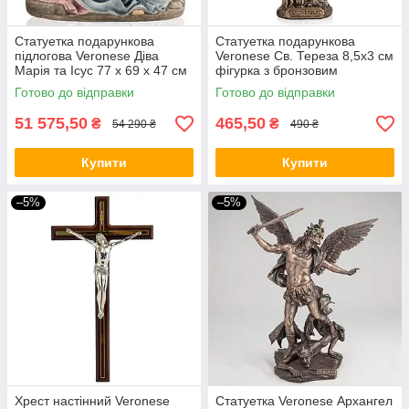
Статуетка подарункова
Статуетка подарункова
підлогова Veronese Діва
Veronese Св. Тереза ​​8,5х3 см
Марія та Ісус 77 х 69 х 47 см
фігурка з бронзовим
75568VB VE
напиленням 77849 VE
Готово до відправки
Готово до відправки
51 575,50
465,50
₴
₴
54 290 ₴
490 ₴
Купити
Купити
–5%
–5%
Хрест настінний Veronese
Статуетка Veronese Архангел