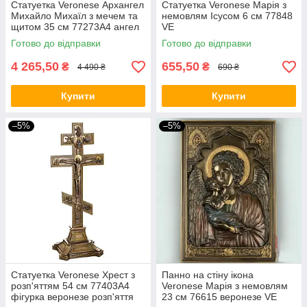
Статуетка Veronese Архангел
Статуетка Veronese Марія з
Михайло Михаїл з мечем та
немовлям Ісусом 6 см 77848
щитом 35 см 77273A4 ангел
VE
фігурка веронезе релігія
Готово до відправки
Готово до відправки
архістратиг VE
4 265,50
655,50
₴
₴
4 490 ₴
690 ₴
Купити
Купити
–5%
–5%
Статуетка Veronese Хрест з
Панно на стіну ікона
розп'яттям 54 см 77403A4
Veronese Марія з немовлям
фігурка веронезе розп'яття
23 см 76615 веронезе VE