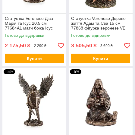
Статуетка Veronese Діва
Статуетка Veronese Дерево
Марія та Ісус 20,5 см
життя Адам та Єва 15 см
77684A1 мати божа Ісус
77868 фігурка веронезе VE
Христос фігурка веронезе VE
Готово до відправки
Готово до відправки
2 175,50
3 505,50
₴
₴
2 290 ₴
3 690 ₴
Купити
Купити
–5%
–5%