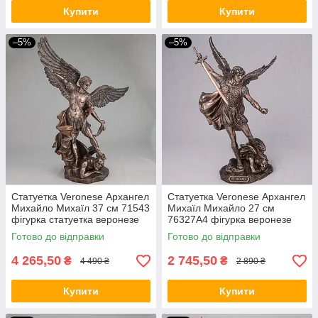
Купити
Купити
–5%
–5%
Статуетка Veronese Архангел
Статуетка Veronese Архангел
Михайло Михаїл 37 см 71543
Михаїл Михайло 27 см
фігурка статуетка веронезе
76327A4 фігурка веронезе
ангел архістратиг VE
ангел архістратиг VE
Готово до відправки
Готово до відправки
4 265,50
2 745,50
₴
₴
4 490 ₴
2 890 ₴
Купити
Купити