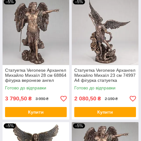
–5%
–5%
Статуетка Veronese Архангел
Статуетка Veronese Архангел
Михайло Михаїл 28 см 68864
Михайло Михаїл 23 см 74997
фігурка веронезе ангел
A4 фігурка статуетка
архістратиг VE
веронезе ангел архістратиг
Готово до відправки
Готово до відправки
VE
3 790,50
2 080,50
₴
₴
3 990 ₴
2 190 ₴
Купити
Купити
–5%
–5%