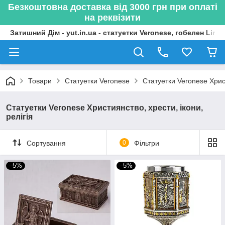
Безкоштовна доставка від 3000 грн при оплаті
на реквізити
Затишний Дім - yut.in.ua - статуетки Veronese, гобелен Lima
Товари
Статуетки Veronese
Статуетки Veronese Христ
Статуетки Veronese Християнство, хрести, ікони,
релігія
Сортування
0
Фільтри
–5%
–5%