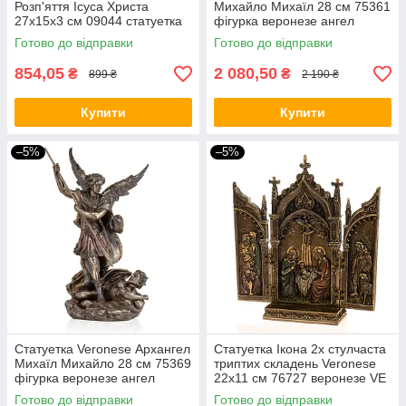
Розп'яття Ісуса Христа
Михайло Михаїл 28 см 75361
27х15х3 см 09044 статуетка
фігурка веронезе ангел
веронезе Ісус Христос VE
архістратиг VE
Готово до відправки
Готово до відправки
854,05
2 080,50
₴
₴
899 ₴
2 190 ₴
Купити
Купити
–5%
–5%
Статуетка Veronese Архангел
Статуетка Ікона 2х стулчаста
Михаїл Михайло 28 см 75369
триптих складень Veronese
фігурка веронезе ангел
22х11 см 76727 веронезе VE
архістратиг VE
Готово до відправки
Готово до відправки