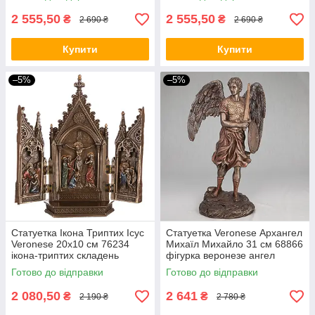
2 555,50
2 555,50
₴
₴
2 690 ₴
2 690 ₴
Купити
Купити
–5%
–5%
Статуетка Ікона Триптих Ісус
Статуетка Veronese Архангел
Veronese 20х10 см 76234
Михаїл Михайло 31 см 68866
ікона-триптих складень
фігурка веронезе ангел
двостулкова веронезе
архістратиг VE
Готово до відправки
Готово до відправки
розп'яття VE
2 080,50
2 641
₴
₴
2 190 ₴
2 780 ₴