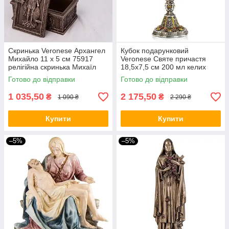
Скринька Veronese Архангел
Кубок подарунковий
Михайло 11 х 5 см 75917
Veronese Святе причастя
релігійна скринька Михаїл
18,5х7,5 см 200 мл келих
веронезе біблійний сюжет VE
покритий бронзовим
Готово до відправки
Готово до відправки
напиленням 177658 VE
1 035,50
2 175,50
₴
₴
1 090 ₴
2 290 ₴
Купити
Купити
–5%
–5%