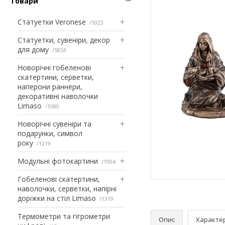
Товари
Статуетки Veronese
1023
Статуетки, сувеніри, декор
для дому
5853
Новорічні гобеленові
скатертини, серветки,
наперони раннери,
декоративні наволочки
Limaso
1080
Новорічні сувеніри та
подарунки, символ
року
1219
Модульні фотокартини
1904
Гобеленові скатертини,
наволочки, серветки, напірні
доріжки на стіл Limaso
1319
Термометри та гігрометри
Опис
Характе