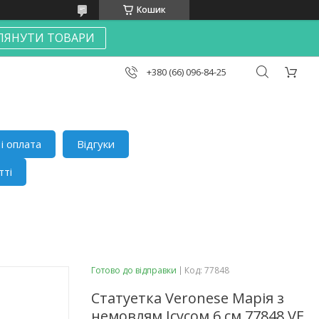
Кошик
ЛЯНУТИ ТОВАРИ
+380 (66) 096-84-25
і оплата
Відгуки
тті
Готово до відправки
Код:
77848
Статуетка Veronese Марія з
немовлям Ісусом 6 см 77848 VE