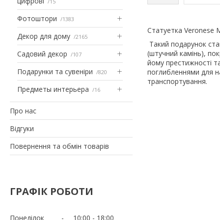
цифрові
15
Фотоштори
1383
Статуетка Veronese М
Декор для дому
2165
Такий подарунок стан
(штучний камінь), по
Садовий декор
107
йому престижності та 
Подарунки та сувеніри
поглибленнями для н
820
транспортування.
Предметы интерьера
16
Про нас
Відгуки
Повернення та обмін товарів
ГРАФІК РОБОТИ
Понеділок
10:00
18:00