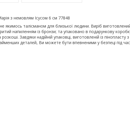
арія з немовлям Ісусом 6 см 77848
е якимось талісманом для близької людини. Виріб виготовлений 
критий напиленням із бронзи; та упаковано в подарункову коробк
розкоші. Завдяки надійній упаковці, виготовленій із пінопласту з
айменших деталей, Ви можете бути впевненими у безпеці під час