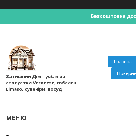
Безкоштовна дост
Головна
Поверне
Затишний Дім - yut.in.ua -
статуетки Veronese, гобелен
Limaso, сувеніри, посуд