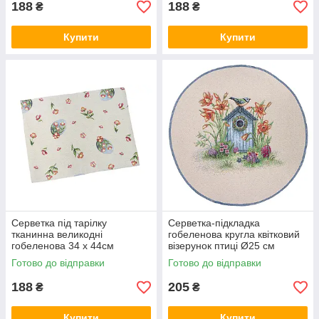
188
188
₴
₴
Купити
Купити
Серветка під тарілку
Серветка-підкладка
тканинна великодні
гобеленова кругла квітковий
гобеленова 34 х 44см
візерунок птиці Ø25 см
серветки під тарілки
Готово до відправки
Готово до відправки
великодні
188
205
₴
₴
Купити
Купити