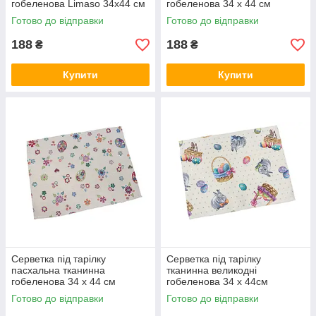
гобеленова Limaso 34х44 см
гобеленова 34 х 44 см
серветки під тарілки
серветки під тарілки
Готово до відправки
Готово до відправки
великодні
великодні
188
188
₴
₴
Купити
Купити
Серветка під тарілку
Серветка під тарілку
пасхальна тканинна
тканинна великодні
гобеленова 34 х 44 см
гобеленова 34 х 44см
серветки під тарілки
серветки під тарілки
Готово до відправки
Готово до відправки
великодні
великодні