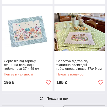
Серветка під тарілку
Серветка під тарілку
тканинна великодні
тканинна великодні
гобеленова 37 х 49 см
гобеленова Limaso 37х49 см
серветки під тарілки
серветки під тарілки
Немає в наявності
Немає в наявності
великодні
великодні
195
195
₴
₴
Показати ще