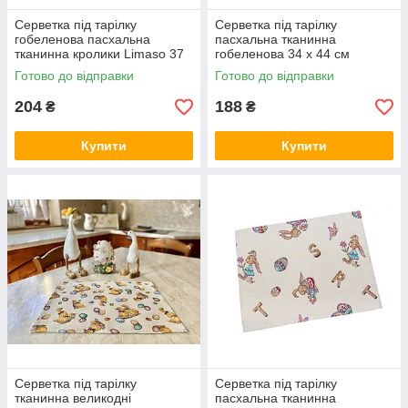
Серветка під тарілку
Серветка під тарілку
гобеленова пасхальна
пасхальна тканинна
тканинна кролики Limaso 37
гобеленова 34 х 44 см
х 49 см серветки під тарілки
серветки під тарілки
Готово до відправки
Готово до відправки
великодні
204
188
₴
₴
Купити
Купити
Серветка під тарілку
Серветка під тарілку
тканинна великодні
пасхальна тканинна