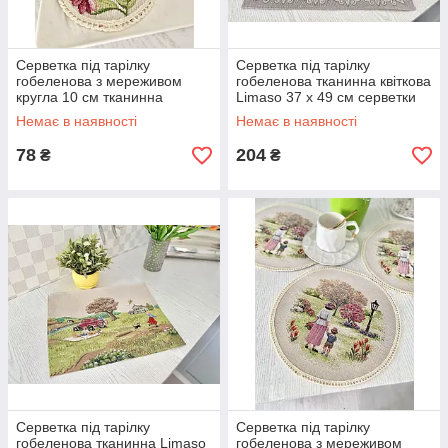
Серветка під тарілку
Серветка під тарілку
гобеленова з мереживом
гобеленова тканинна квіткова
кругла 10 см тканинна
Limaso 37 х 49 см серветки
Limaso серветка-підкладка на
під тарілки
Немає в наявності
Немає в наявності
стіл лімасо
78
204
₴
₴
Серветка під тарілку
Серветка під тарілку
гобеленова тканинна Limaso
гобеленова з мереживом