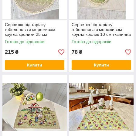
Серветка під тарілку
Серветка під тарілку
гобеленова з мереживом
гобеленова з мереживом
кругла кролики 25 см
кругла кролик 10 см тканинна
тканинна Limaso серветка-
Limaso серветка-підкладка на
Готово до відправки
Готово до відправки
підкладка на стіл
стіл
215
78
₴
₴
Купити
Купити