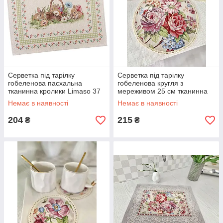
Серветка під тарілку
Серветка під тарілку
гобеленова пасхальна
гобеленова кругля з
тканинна кролики Limaso 37
мереживом 25 см тканинна
х 49 см серветки під тарілки
Limaso серветка-підкладка на
Немає в наявності
Немає в наявності
стіл лімасо
204
215
₴
₴