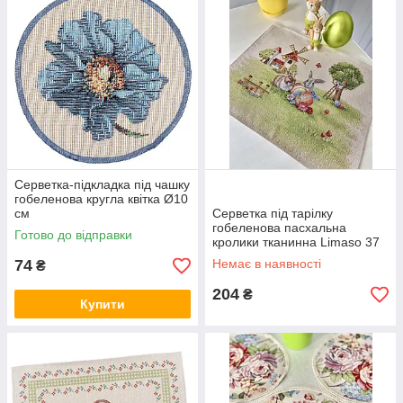
Серветка-підкладка під чашку
гобеленова кругла квітка Ø10
см
Серветка під тарілку
гобеленова пасхальна
Готово до відправки
кролики тканинна Limaso 37
х 49 см серветки під тарілки
74
Немає в наявності
₴
204
₴
Купити