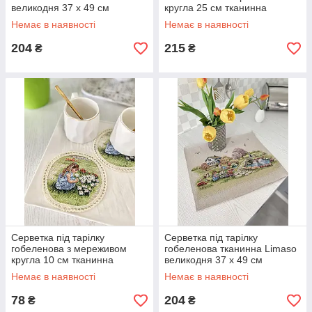
великодня 37 х 49 см
кругла 25 см тканинна
серветки під тарілки
Limaso серветка-підкладка на
Немає в наявності
Немає в наявності
великодні
стіл лімасо
204
215
₴
₴
Серветка під тарілку
Серветка під тарілку
гобеленова з мереживом
гобеленова тканинна Limaso
кругла 10 см тканинна
великодня 37 х 49 см
Limaso серветка-підкладка на
серветки під тарілки
Немає в наявності
Немає в наявності
стіл лімасо
великодні
78
204
₴
₴