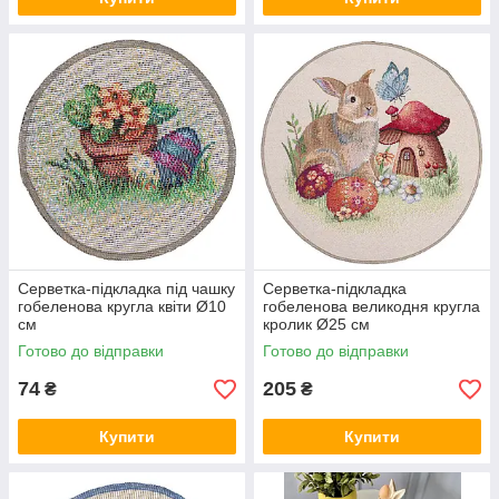
Серветка-підкладка під чашку
Серветка-підкладка
гобеленова кругла квіти Ø10
гобеленова великодня кругла
см
кролик Ø25 см
Готово до відправки
Готово до відправки
74
205
₴
₴
Купити
Купити