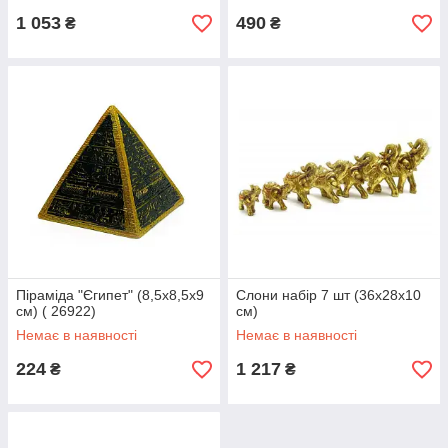
1 053
490
₴
₴
Піраміда "Єгипет" (8,5х8,5х9
Слони набір 7 шт (36х28х10
см) ( 26922)
см)
Немає в наявності
Немає в наявності
224
1 217
₴
₴