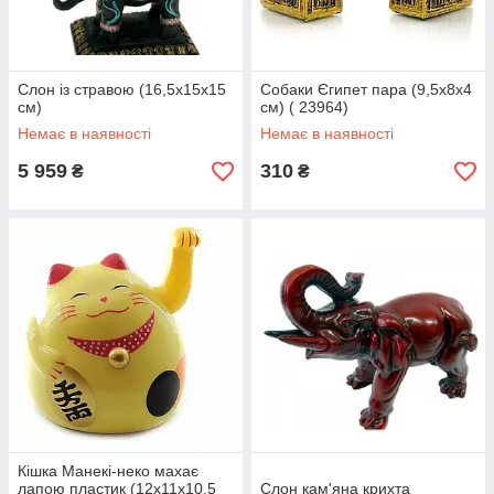
Слон із стравою (16,5х15х15
Собаки Єгипет пара (9,5х8х4
см)
см) ( 23964)
Немає в наявності
Немає в наявності
5 959
310
₴
₴
Кішка Манекі-неко махає
лапою пластик (12х11х10,5
Слон кам'яна крихта