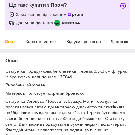
Що таке купити з Пром?
Замовлення під захистом
Доступна доставка
Опис
Характеристики
Відгуки про товар
Доставка
Опис
Статуетка подарункова Veronese св. Тереза ​​8,5х3 см фігурка
із бронзовим напиленням 177849
Виробник: Veronese
Матеріал: полістоун покритий бронзою.
Статуетка Veronese "Тереза" зображує Мати Терезу, яка
прославилася своєю гуманітарною діяльністю та служінням
найбіднішим і нужденним людям. Свята Тереза ​​була відома
своєю безкорисливістю та любов'ю до ближнього. Статуетку
святої Ваги можна подарувати віруючій людині, волонтерам,
благодійникам і як висловлення подяки та визнання.