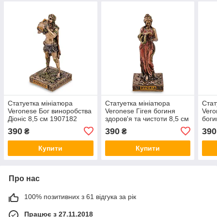
Статуетка мініатюра
Статуетка мініатюра
Стат
Veronese Бог виноробства
Veronese Гігея богиня
Vero
Діоніс 8,5 см 1907182
здоров'я та чистоти 8,5 см
боги
бронзове покриття
1907180 бронзове
1907
390
390
390
₴
₴
полістоуна VE
покриття VE
покр
Купити
Купити
Про нас
100% позитивних з 61 відгука за рік
Працює з 27.11.2018