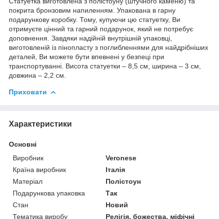
Статуетка виготовлена ​​з полістоуну (штучного каменю) та
покрита бронзовим напиленням.
Упакована в гарну
подарункову коробку. Тому, купуючи цю статуетку, Ви
отримуєте цінний та гарний подарунок, який не потребує
доповнення. Завдяки надійній внутрішній упаковці,
виготовленій із пінопласту з поглибленнями для найдрібніших
деталей, Ви можете бути впевнені у безпеці при
транспортуванні. Висота статуетки – 8,5 см, ширина – 3 см,
довжина – 2,2 см.
Приховати
Характеристики
Основні
Виробник
Veronese
Країна виробник
Італія
Матеріал
Полістоун
Подарункова упаковка
Так
Стан
Новий
Тематика виробу
Релігія, божества, міфічні