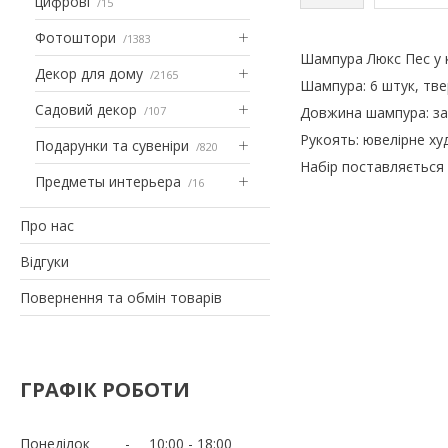
цифрові
15
Фотоштори
1383
Шампура Люкс Пес у к
Декор для дому
2165
Шампура: 6 штук, тв
Садовий декор
107
Довжина шампура: заг
Рукоять: ювелірне ху
Подарунки та сувеніри
820
Набір поставляється 
Предметы интерьера
16
Про нас
Відгуки
Повернення та обмін товарів
ГРАФІК РОБОТИ
Понеділок
10:00
18:00