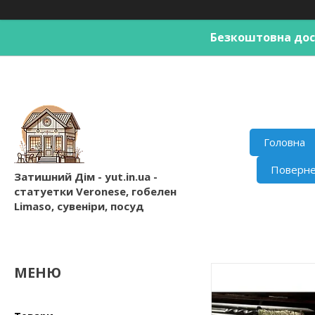
Безкоштовна дост
Головна
Поверне
Затишний Дім - yut.in.ua -
статуетки Veronese, гобелен
Limaso, сувеніри, посуд