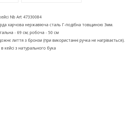
ейсі Nb Art 47330084
ерда харчова нержавіюча сталь Г-подібна товщиною 3мм.
альна - 69 см; робоча - 50 см
дожнє лиття з бронзи (при використанні ручка не нагрівається).
в кейсі з натурального бука