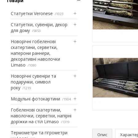
Товари
Статуетки Veronese
1023
Статуетки, сувеніри, декор
для дому
5853
Новорічні гобеленові
скатертини, серветки,
наперони раннери,
декоративні наволочки
Limaso
1080
Новорічні сувеніри та
подарунки, символ
року
1219
Модульні фотокартини
1904
Гобеленові скатертини,
наволочки, серветки, напірні
доріжки на стіл Limaso
1319
Термометри та гігрометри
Опис
Характе