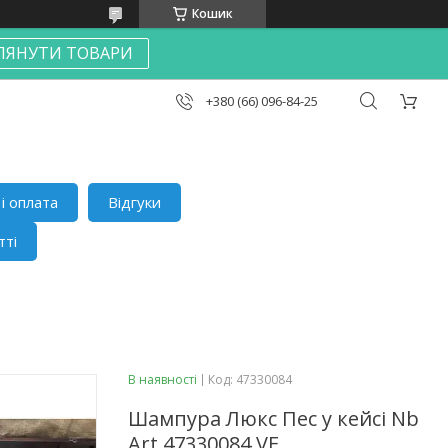
Кошик
ЛЯНУТИ ТОВАРИ
+380 (66) 096-84-25
і оплата
Відгуки
тті
В наявності
Код:
47330084
Шампура Люкс Пес у кейсі Nb
Art 47330084 VE