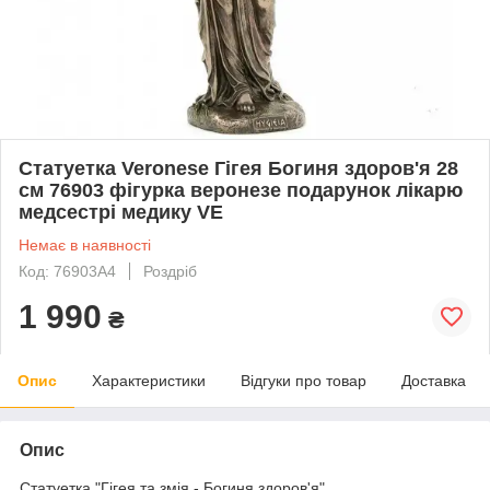
Статуетка Veronese Гігея Богиня здоров'я 28
см 76903 фігурка веронезе подарунок лікарю
медсестрі медику VE
Немає в наявності
Код: 76903A4
Роздріб
1 990
₴
Опис
Характеристики
Відгуки про товар
Доставка
Опис
Статуетка "Гігея та змія - Богиня здоров'я"