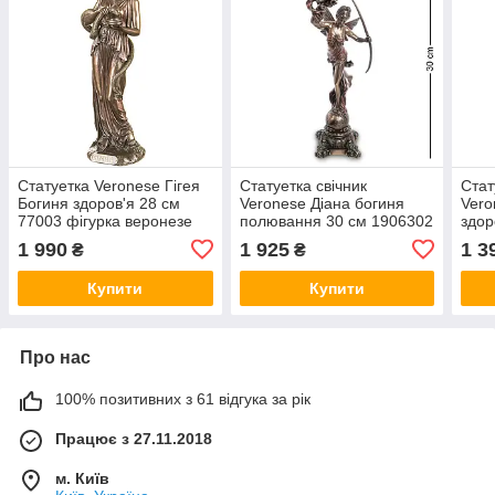
Статуетка Veronese Гігея
Статуетка свічник
Стат
Богиня здоров'я 28 см
Veronese Діана богиня
Vero
77003 фігурка веронезе
полювання 30 см 1906302
здор
подарунок лікарю
фігурка Артеміда
фігу
1 990
1 925
1 3
₴
₴
медсестрі медику VE
веронезе VE
Купити
Купити
Про нас
100% позитивних з 61 відгука за рік
Працює з 27.11.2018
м. Київ