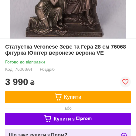
Статуетка Veronese Зевс та Гера 28 см 76068
фігурка Юпітер веронезе верона VE
Готово до відправки
Код: 76068A4
Роздріб
3 990
₴
Купити
або
Купити з
Що таке купити з Пром?