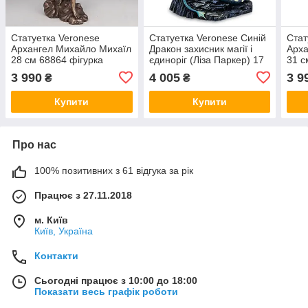
Статуетка Veronese
Статуетка Veronese Синій
Стат
Архангел Михайло Михаїл
Дракон захисник магії і
Арха
28 см 68864 фігурка
єдиноріг (Ліза Паркер) 17
31 с
веронезе ангел
см 1907285 полістоун VE
3 990
4 005
3 9
₴
₴
архістратиг VE
Купити
Купити
Про нас
100% позитивних з 61 відгука за рік
Працює з 27.11.2018
м. Київ
Київ, Україна
Контакти
Сьогодні працює з 10:00 до 18:00
Показати весь графік роботи