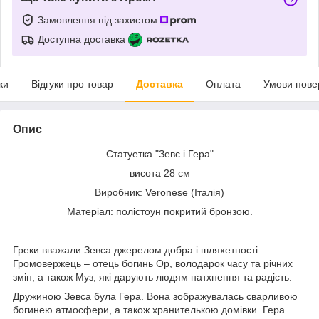
Замовлення під захистом
Доступна доставка
ки
Відгуки про товар
Доставка
Оплата
Умови пове
Опис
Статуетка "Зевс і Гера"
висота 28 см
Виробник: Veronese (Італія)
Матеріал: полістоун покритий бронзою.
Греки вважали Зевса джерелом добра і шляхетності.
Громовержець – отець богинь Ор, володарок часу та річних
змін, а також Муз, які дарують людям натхнення та радість.
Дружиною Зевса була Гера. Вона зображувалась сварливою
богинею атмосфери, а також хранителькою домівки. Гера