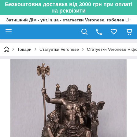
Безкоштовна доставка від 3000 грн при оплаті
на реквізити
Затишний Дім - yut.in.ua - статуетки Veronese, гобелен Lima
Товари
Статуетки Veronese
Статуетки Veronese міфол