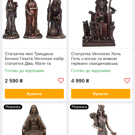
Статуетка міні Триєдина
Статуетка Veronese Хель
Богиня Геката Veronese набір
Гель з косою та вовком
статуеток Діва, Мати та
германо скандинавська
Стара 10 см алтарна фігурка
богиня загробного світу 23 см
Готово до відправки
Готово до відправки
Maiden Mother Crone
75859A4 алтарна фігурка Hel
VE
2 590
4 990
₴
₴
Купити
Купити
Новинка
Новинка