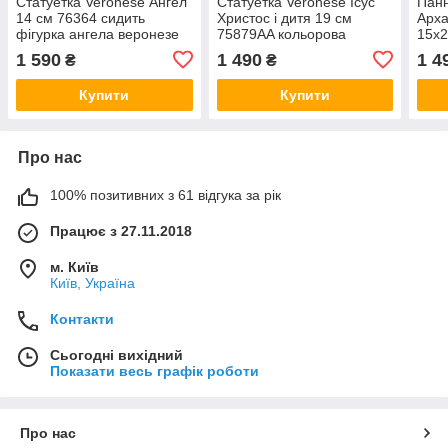
Статуетка Veronese Ангел
Статуетка Veronese Ісус
Панн
14 см 76364 сидить
Христос і дитя 19 см
Арха
фігурка ангела веронезе
75879AA кольорова
15х2
верона VE
фігурка веронезе VE
карт
1 590
1 490
1 4
₴
₴
архі
Купити
Купити
Про нас
100% позитивних з 61 відгука за рік
Працює з 27.11.2018
м. Київ
Київ, Україна
Контакти
Сьогодні вихідний
Показати весь графік роботи
Про нас