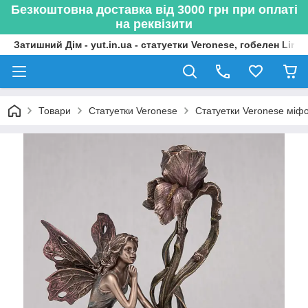
Безкоштовна доставка від 3000 грн при оплаті
на реквізити
Затишний Дім - yut.in.ua - статуетки Veronese, гобелен Lima
Товари
Статуетки Veronese
Статуетки Veronese міфол