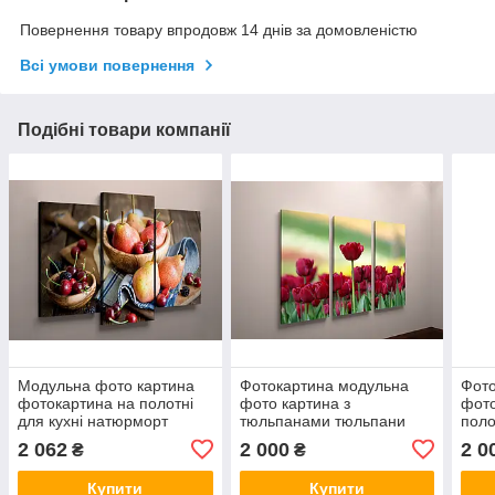
Повернення товару впродовж 14 днів за домовленістю
Всі умови повернення
Подібні товари компанії
Модульна фото картина
Фотокартина модульна
Фото
фотокартина на полотні
фото картина з
фото
для кухні натюрморт
тюльпанами тюльпани
поло
фрукти черешні груші
квіти на полотні полотно
поло
2 062
2 000
2 0
₴
₴
полотно 3 модулі VE
VE
Купити
Купити