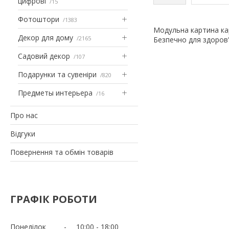
цифрові
15
Фотоштори
1383
Модульна картина кар
Декор для дому
2165
Безпечно для здоров'
Садовий декор
107
Подарунки та сувеніри
820
Предметы интерьера
16
Про нас
Відгуки
Повернення та обмін товарів
ГРАФІК РОБОТИ
Понеділок
10:00
18:00