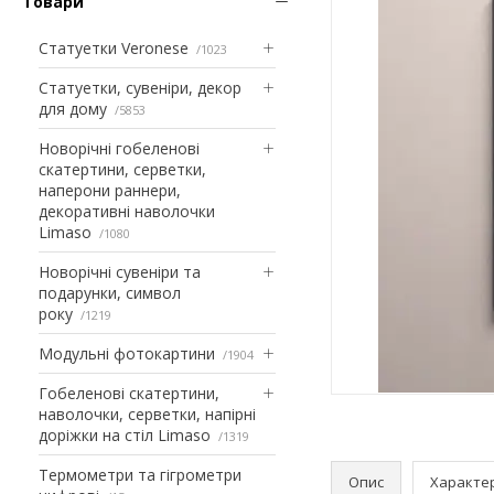
Товари
Статуетки Veronese
1023
Статуетки, сувеніри, декор
для дому
5853
Новорічні гобеленові
скатертини, серветки,
наперони раннери,
декоративні наволочки
Limaso
1080
Новорічні сувеніри та
подарунки, символ
року
1219
Модульні фотокартини
1904
Гобеленові скатертини,
наволочки, серветки, напірні
доріжки на стіл Limaso
1319
Термометри та гігрометри
Опис
Характе