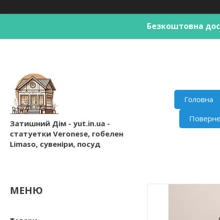
Безкоштовна дост
Головна
Поверне
Затишний Дім - yut.in.ua -
статуетки Veronese, гобелен
Limaso, сувеніри, посуд