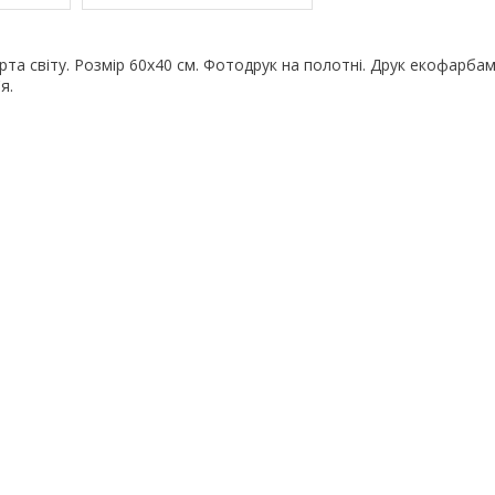
та світу. Розмір 60х40 см. Фотодрук на полотні. Друк екофарбами
я.