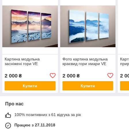
Картина модульна
Фото картина модульна
Карт
засніжені гори VE
краєвид гори хмари VE
прир
2 000
2 000
2 0
₴
₴
Купити
Купити
Про нас
100% позитивних з 61 відгука за рік
Працює з 27.11.2018