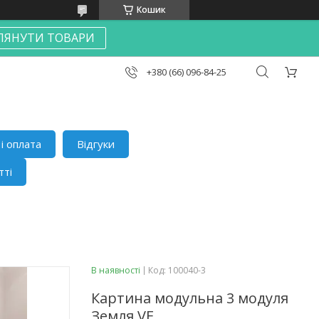
Кошик
ЛЯНУТИ ТОВАРИ
+380 (66) 096-84-25
і оплата
Відгуки
тті
В наявності
Код:
100040-3
Картина модульна 3 модуля
Земля VE