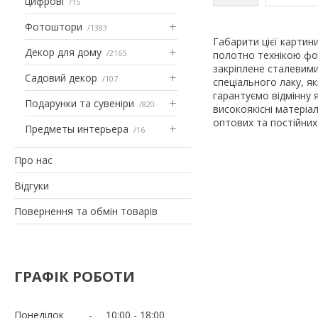
цифрові
15
Фотоштори
1383
Габарити цієї картин
Декор для дому
2165
полотно технікою фо
закріплене сталевим
Садовий декор
107
спеціального лаку, я
гарантуємо відмінну 
Подарунки та сувеніри
820
високоякісні матеріа
оптових та постійних 
Предметы интерьера
16
Про нас
Відгуки
Повернення та обмін товарів
ГРАФІК РОБОТИ
Понеділок
10:00
18:00