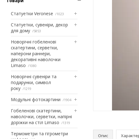
Товари
Статуетки Veronese
1023
Статуетки, сувеніри, декор
для дому
5853
Новорічні гобеленові
скатертини, серветки,
наперони раннери,
декоративні наволочки
Limaso
1080
Новорічні сувеніри та
подарунки, символ
року
1219
Модульні фотокартини
1904
Гобеленові скатертини,
наволочки, серветки, напірні
доріжки на стіл Limaso
1319
Термометри та гігрометри
Опис
Характе