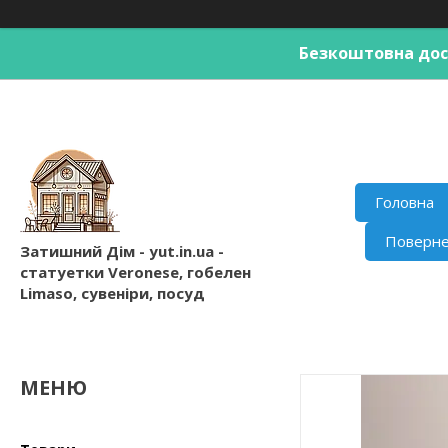
Безкоштовна дост
Головна
Поверне
Затишний Дім - yut.in.ua -
статуетки Veronese, гобелен
Limaso, сувеніри, посуд