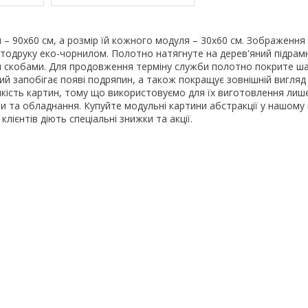
и – 90х60 см, а розмір їй кожного модуля – 30х60 см. Зображення
тодруку еко-чорнилом. Полотно натягнуте на дерев'яний підрамн
и скобами. Для продовження терміну служби полотно покрите ш
кий запобігає появі подряпин, а також покращує зовнішній вигляд
якість картин, тому що використовуємо для їх виготовлення лише
ли та обладнання. Купуйте модульні картини абстракції у нашому 
клієнтів діють спеціальні знижки та акції.