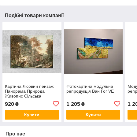
Подібні товари компанії
Картина Лісовий пейзаж
Фотокартина модульна
Моду
Панорама Природа
репродукція Ван Гог VE
репр
Живопис Сільська
місцевість До вітальні
920
1 205
1 2
₴
₴
Репродукція Осінній ліс VE
Купити
Купити
Про нас