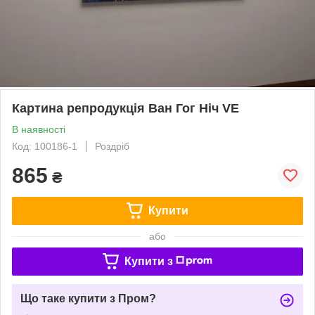
Картина репродукція Ван Гог Ніч VE
В наявності
Код: 100186-1
Роздріб
865
₴
Купити
або
Купити з
Що таке купити з Пром?