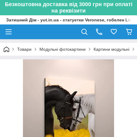
Безкоштовна доставка від 3000 грн при оплаті
на реквізити
Затишний Дім - yut.in.ua - статуетки Veronese, гобелен Lima
Товари
Модульні фотокартини
Картини модульні