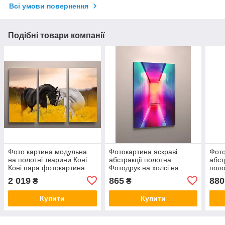
Всі умови повернення
Подібні товари компанії
Фото картина модульна
Фотокартина яскраві
Фото
на полотні тварини Коні
абстракції полотна.
абст
Коні пара фотокартина
Фотодрук на холсі на
поло
полотно VE
замовлення. Купити
Моду
2 019
865
880
₴
₴
модульну картину із
замо
доставкою. VE
VE
Купити
Купити