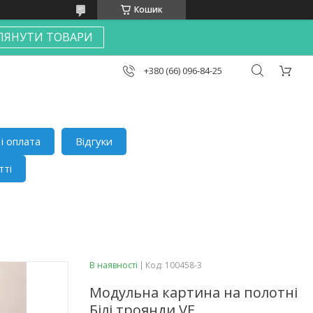
Кошик
ЛЯНУТИ ТОВАРИ
+380 (66) 096-84-25
і оплата
Відгуки
тті
В наявності
Код:
100458-3
Модульна картина на полотні
Білі троянди VE