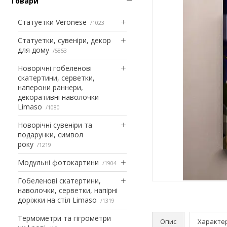
Товари
Статуетки Veronese
1023
Статуетки, сувеніри, декор
для дому
5853
Новорічні гобеленові
скатертини, серветки,
наперони раннери,
декоративні наволочки
Limaso
1080
Новорічні сувеніри та
подарунки, символ
року
1219
Модульні фотокартини
1904
Гобеленові скатертини,
наволочки, серветки, напірні
доріжки на стіл Limaso
1319
Термометри та гігрометри
Опис
Характе