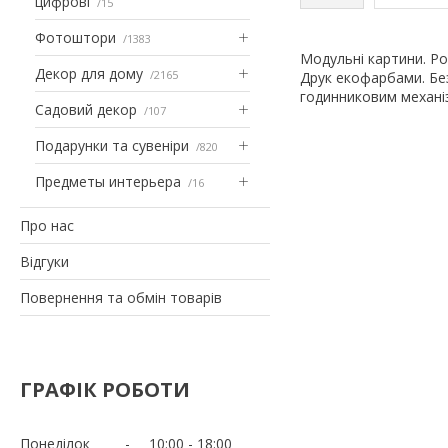
цифрові
15
Фотоштори
1383
Модульні картини. Ро
Декор для дому
2165
Друк екофарбами. Без
годинниковим механі
Садовий декор
107
Подарунки та сувеніри
820
Предметы интерьера
16
Про нас
Відгуки
Повернення та обмін товарів
ГРАФІК РОБОТИ
Понеділок
10:00
18:00