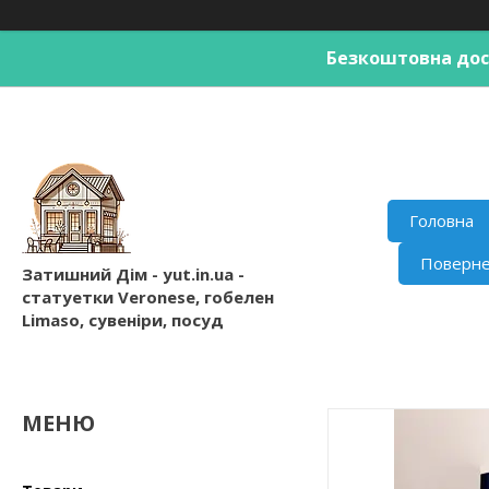
Безкоштовна дост
Головна
Поверне
Затишний Дім - yut.in.ua -
статуетки Veronese, гобелен
Limaso, сувеніри, посуд