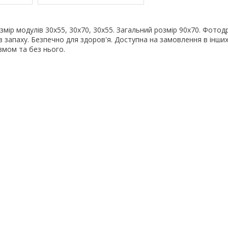
змір модулів 30х55, 30х70, 30х55. Загальний розмір 90х70. Фотодр
 запаху. Безпечно для здоров'я. Доступна на замовлення в інших
змом та без нього.