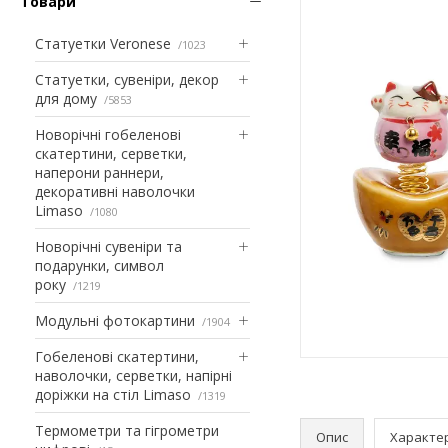
Товари
Статуетки Veronese
1023
Статуетки, сувеніри, декор
для дому
5853
Новорічні гобеленові
скатертини, серветки,
наперони раннери,
декоративні наволочки
Limaso
1080
Новорічні сувеніри та
подарунки, символ
року
1219
Модульні фотокартини
1904
Гобеленові скатертини,
наволочки, серветки, напірні
доріжки на стіл Limaso
1319
Термометри та гігрометри
Опис
Характе