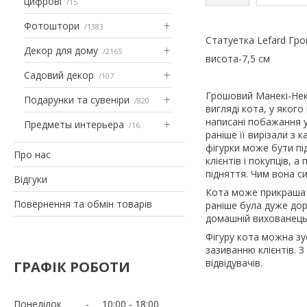
цифрові
15
Фотоштори
1383
Статуетка Lefard Гро
Декор для дому
2165
висота-7,5 см
Садовий декор
107
Грошовий Манекі-Неко
Подарунки та сувеніри
820
вигляді кота, у яког
написані побажання у
Предметы интерьера
16
раніше її вирізали з
фігурки може бути пі
Про нас
клієнтів і покупців, 
підняття. Чим вона с
Відгуки
Кота може прикрашат
Повернення та обмін товарів
раніше була дуже дор
домашній вихованець 
Фігуру кота можна зу
зазиванню клієнтів. 
відвідувачів.
ГРАФІК РОБОТИ
Понеділок
10:00
18:00