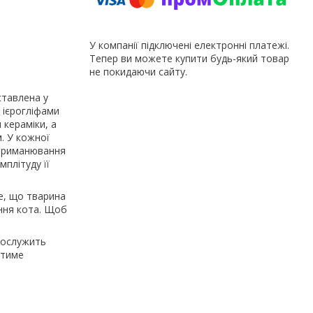
У компанії підключені електронні платежі.
Тепер ви можете купити будь-який товар
не покидаючи сайту.
авлена ​​у
 ієрогліфами
 кераміки, а
м. У кожної
е приманювання
мплітуду її
е, що тварина
ання кота. Щоб
 послужить
атиме