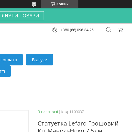
Кошик
ЛЯНУТИ ТОВАРИ
+380 (66) 096-84-25
і оплата
Відгуки
тті
В наявності
Код:
1109037
Статуетка Lefard Грошовий
Кіт Манекі-Неко 7,5 см