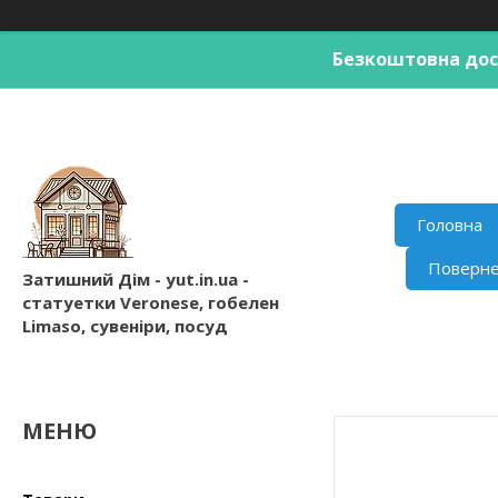
Безкоштовна дост
Головна
Поверне
Затишний Дім - yut.in.ua -
статуетки Veronese, гобелен
Limaso, сувеніри, посуд