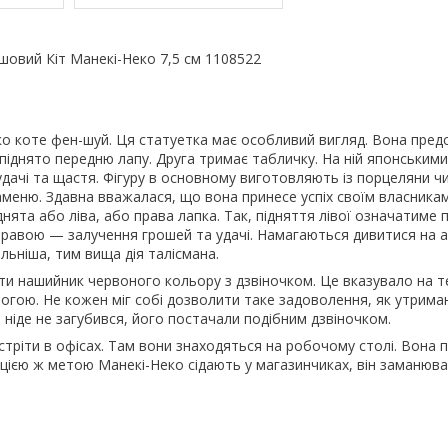
шовий Кіт Манекі-Неко 7,5 см 1108522
 коте фен-шуй. Ця статуетка має особливий вигляд. Вона предст
о піднято передню лапу. Друга тримає табличку. На ній японськими
дачі та щастя. Фігуру в основному виготовляють із порцеляни чи
 каменю. Здавна вважалася, що вона принесе успіх своїм власника
днята або ліва, або права лапка. Так, підняття лівої означатим
а правою — залучення грошей та удачі. Намагаються дивитися на а
ильніша, тим вища дія талісмана.
и нашийник червоного кольору з дзвіночком. Це вказувало на т
огою. Не кожен міг собі дозволити таке задоволення, як утрим
ніде не загубився, його постачали подібним дзвіночком.
стріти в офісах. Там вони знаходяться на робочому столі. Вона
З цією ж метою Манекі-Неко сідають у магазинчиках, він заманюв