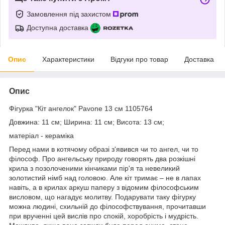
Замовлення під захистом
Доступна доставка
Опис
Характеристики
Відгуки про товар
Доставка
Опис
Фігурка "Кіт ангелок" Pavone 13 см 1105764
Довжина: 11 см; Ширина: 11 см; Висота: 13 см;
матеріал - кераміка
Перед нами в котячому образі з'явився чи то ангел, чи то
філософ. Про ангельську природу говорять два розкішні
крила з позолоченими кінчиками пір'я та невеликий
золотистий німб над головою. Але кіт тримає – не в лапах
навіть, а в крилах аркуш паперу з відомим філософським
висловом, що нагадує молитву. Подарувати таку фігурку
можна людині, схильній до філософствування, прочитавши
при врученні цей вислів про спокій, хоробрість і мудрість.