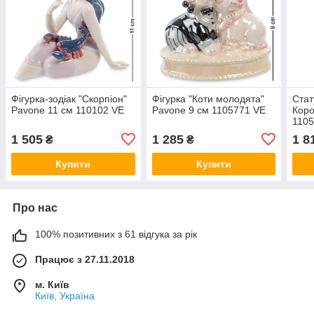
Фігурка-зодіак "Скорпіон"
Фігурка "Коти молодята"
Стат
Pavone 11 см 110102 VE
Pavone 9 см 1105771 VE
Коро
1105
коро
1 505
1 285
1 8
₴
₴
Купити
Купити
Про нас
100% позитивних з 61 відгука за рік
Працює з 27.11.2018
м. Київ
Київ, Україна