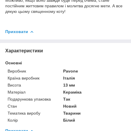
Можливо, якщо воно завжди буде перед очима, стане
постійним життєвим правилом і молитва досягне мети. А все
дякую цьому священному коту!
Приховати
Характеристики
Основні
Виробник
Pavone
Країна виробник
Італія
Висота
13 мм
Матеріал
Кераміка
Подарункова упаковка
Так
Стан
Новий
Тематика виробу
Тварини
Колір
Білий
Приховати