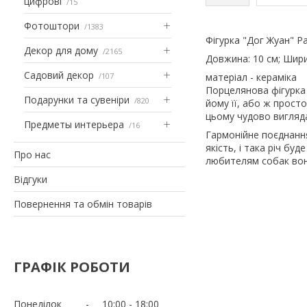
цифрові
15
Фотоштори
1383
Фігурка "Дог Жуан" P
Декор для дому
2165
Довжина: 10 см; Ширин
Садовий декор
107
матеріал - кераміка
Порцелянова фігурка
Подарунки та сувеніри
820
йому її, або ж прост
цьому чудово вигляд
Предметы интерьера
16
Гармонійне поєднання 
якість, і така річ буд
Про нас
любителям собак вона
Відгуки
Повернення та обмін товарів
ГРАФІК РОБОТИ
Понеділок
10:00
18:00