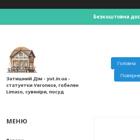
Безкоштовна дост
Головна
Поверне
Затишний Дім - yut.in.ua -
статуетки Veronese, гобелен
Limaso, сувеніри, посуд