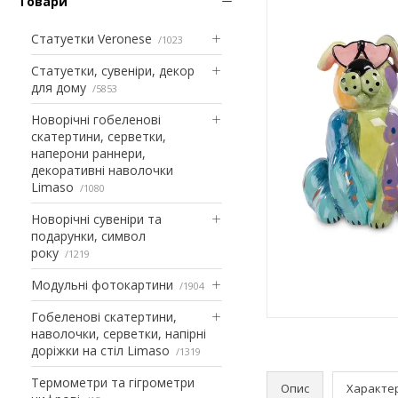
Товари
Статуетки Veronese
1023
Статуетки, сувеніри, декор
для дому
5853
Новорічні гобеленові
скатертини, серветки,
наперони раннери,
декоративні наволочки
Limaso
1080
Новорічні сувеніри та
подарунки, символ
року
1219
Модульні фотокартини
1904
Гобеленові скатертини,
наволочки, серветки, напірні
доріжки на стіл Limaso
1319
Термометри та гігрометри
Опис
Характе