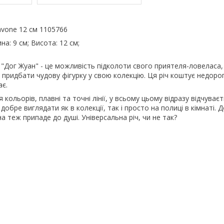
avone 12 см 1105766
а: 9 см; Висота: 12 см;
 "Дог Жуан" - це можливість підколоти свого приятеля-ловеласа
о придбати чудову фігурку у свою колекцію. Ця річ коштує недоро
ає.
кольорів, плавні та точні лінії, у всьому цьому відразу відчуваєт
е добре виглядати як в колекції, так і просто на полиці в кімнаті. Д
 теж припаде до душі. Універсальна річ, чи не так?