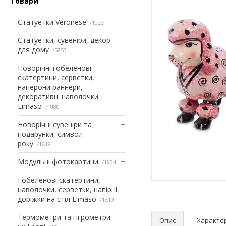
Товари
Статуетки Veronese
1023
Статуетки, сувеніри, декор
для дому
5853
Новорічні гобеленові
скатертини, серветки,
наперони раннери,
декоративні наволочки
Limaso
1080
Новорічні сувеніри та
подарунки, символ
року
1219
Модульні фотокартини
1904
Гобеленові скатертини,
наволочки, серветки, напірні
доріжки на стіл Limaso
1319
Термометри та гігрометри
Опис
Характе