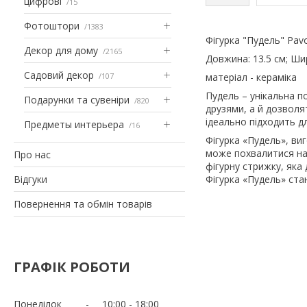
цифрові
15
Фотоштори
1383
Фігурка "Пудель" Pav
Декор для дому
2165
Довжина: 13.5 см; Шир
Садовий декор
107
матеріал - кераміка
Пудель – унікальна п
Подарунки та сувеніри
820
друзями, а й дозволя
ідеально підходить д
Предметы интерьера
16
Фігурка «Пудель», ви
може похвалитися на
Про нас
фігурну стрижку, як
Відгуки
Фігурка «Пудель» ста
Повернення та обмін товарів
ГРАФІК РОБОТИ
Понеділок
10:00
18:00