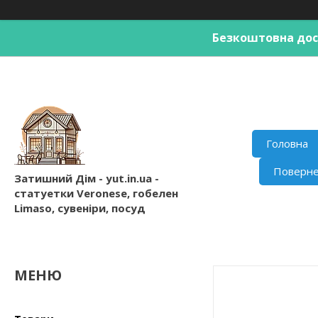
Безкоштовна дост
Головна
Поверне
Затишний Дім - yut.in.ua -
статуетки Veronese, гобелен
Limaso, сувеніри, посуд