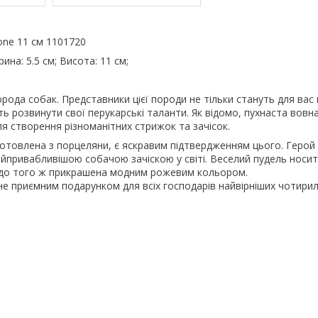
one 11 см 1101720
ина: 5.5 см; Висота: 11 см;
орода собак. Представники цієї породи не тільки стануть для вас
ть розвинути свої перукарські таланти. Як відомо, пухнаста вовн
ля створення різноманітних стрижок та зачісок.
готовлена ​​з порцеляни, є яскравим підтвердженням цього. Герой
йпривабливішою собачою зачіскою у світі. Веселий пудель носит
а до того ж прикрашена модним рожевим кольором.
не приємним подарунком для всіх господарів найвірніших чотирил