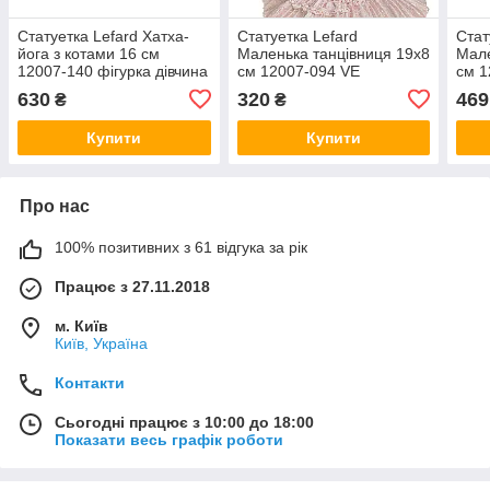
Статуетка Lefard Хатха-
Статуетка Lefard
Стат
йога з котами 16 см
Маленька танцівниця 19х8
Мале
12007-140 фігурка дівчина
см 12007-094 VE
см 1
йогиня йога фьюжн VE
630
320
469
₴
₴
Купити
Купити
Про нас
100% позитивних з 61 відгука за рік
Працює з 27.11.2018
м. Київ
Київ, Україна
Контакти
Сьогодні працює з 10:00 до 18:00
Показати весь графік роботи