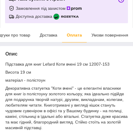
Замовлення під захистом
Доступна доставка
ідгуки про товар
Доставка
Оплата
Умови повернення
Опис
Підставка для книг Lefard Коти вчені 19 см 12007-153
Висота 19 см
матеріал - полістоун
Декоративна статуетка "Коти вчені" - це елегантні власники
для книг із полістоуну золотого кольору, яка ідеально підійде
для подарунка творчій натурі, друзям, викладачам, колегам,
любителям читати. Книготримачі у вигляді кішок стануть
чудовим сувеніром в офісі та у Вашому будинку - на полиці,
каміні, стільниці в їдальні або вітальні. Статуетка дуже красива
та має гідний, благородний вигляд. Стійко стоїть на золотій
масивній підставці.