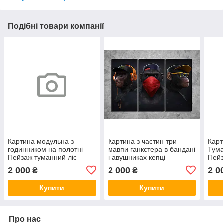
Подібні товари компанії
Картина модульна з
Картина з частин три
Карт
годинником на полотні
мавпи ганкстера в бандані
Тума
Пейзаж туманний ліс
навушниках кепці
Пейз
красивий міст у лісі
оригінальний декор 90х60
віта
2 000
2 000
2 0
₴
₴
габарит 90*60 з 3 год VE
з 3 модуля VE
моду
Купити
Купити
Про нас