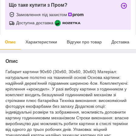
Що таке купити з Пром?
Замовлення під захистом
Доступна доставка
Опис
Характеристики
Відгуки про товар
Доставка
Опис
Габарит картини 90х60 (30х60, 30х60, 30х60) Матеріал:
натуральне полотно на тканинній основі Основа картини:
надійний дерев'яний підрамник шириною 4см. Комплектуючі:
кріплення «крокодил». У разі вибору картини з годинником у
комплект входить безшумний годинниковий механізм зі
стрілками плюс батарейка Техніка виконання: високоякісний
фотодрук екофарбами без запаху Додаткові опції:
індивідуальні розміри та зображення, можливість доповнити
картину годинниковим механізмом Строки виконання: власне
виробництво дає можливість робити картини в стислі терміни
від одного до трьох робочих днів. Упаковка: міцний
тришаровий картон надійно захищає картину під час