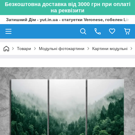
Безкоштовна доставка від 3000 грн при оплаті
на реквізити
Затишний Дім - yut.in.ua - статуетки Veronese, гобелен Lima
Товари
Модульні фотокартини
Картини модульні