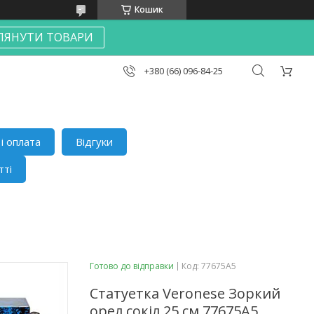
Кошик
ЛЯНУТИ ТОВАРИ
+380 (66) 096-84-25
і оплата
Відгуки
тті
Готово до відправки
Код:
77675A5
Статуетка Veronese Зоркий
орел сокіл 25 см 77675A5