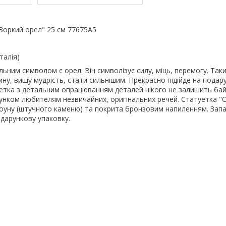
Зоркий орел" 25 см 77675A5
талія)
льним символом є орел. Він символізує силу, міць, перемогу. Так
у, вищу мудрість, стати сильнішим. Прекрасно підійде на подаруно
туетка з детальним опрацюванням деталей нікого не залишить ба
унком любителям незвичайних, оригінальних речей. Статуетка "
стоуну (штучного каменю) та покрита бронзовим напиленням. Зап
одарункову упаковку.