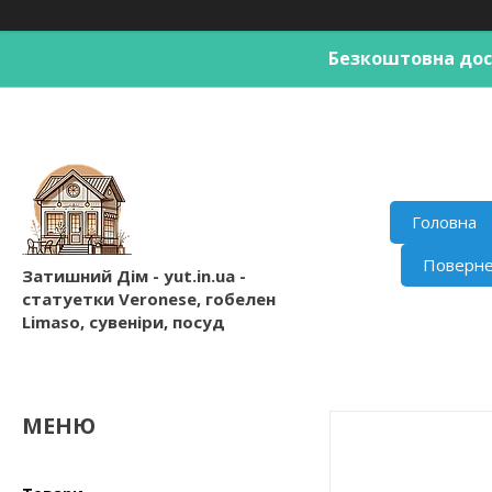
Безкоштовна дост
Головна
Поверне
Затишний Дім - yut.in.ua -
статуетки Veronese, гобелен
Limaso, сувеніри, посуд