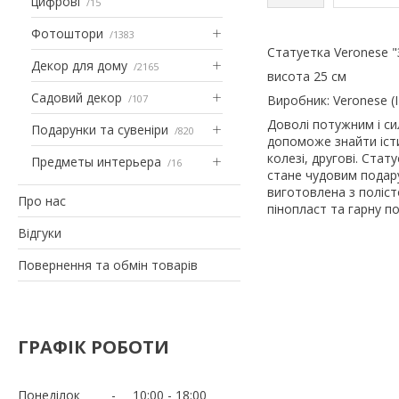
цифрові
15
Фотоштори
1383
Статуетка Veronese "
Декор для дому
2165
висота 25 см
Садовий декор
107
Виробник: Veronese (І
Доволі потужним і си
Подарунки та сувеніри
820
допоможе знайти істин
колезі, другові. Ста
Предметы интерьера
16
стане чудовим подар
виготовлена ​​з полі
Про нас
пінопласт та гарну п
Відгуки
Повернення та обмін товарів
ГРАФІК РОБОТИ
Понеділок
10:00
18:00