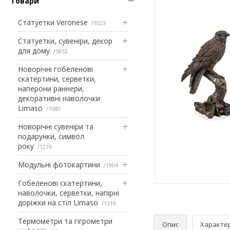
Товари
Статуетки Veronese
1023
Статуетки, сувеніри, декор
для дому
5853
Новорічні гобеленові
скатертини, серветки,
наперони раннери,
декоративні наволочки
Limaso
1080
Новорічні сувеніри та
подарунки, символ
року
1219
Модульні фотокартини
1904
Гобеленові скатертини,
наволочки, серветки, напірні
доріжки на стіл Limaso
1319
Термометри та гігрометри
Опис
Характе