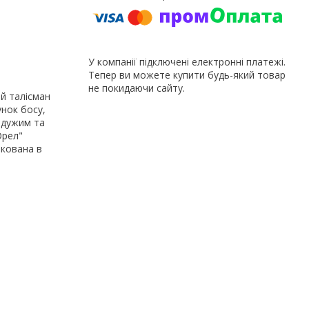
У компанії підключені електронні платежі.
Тепер ви можете купити будь-який товар
не покидаючи сайту.
ий талісман
к босу, ​​
йдужим та
Орел"
акована в