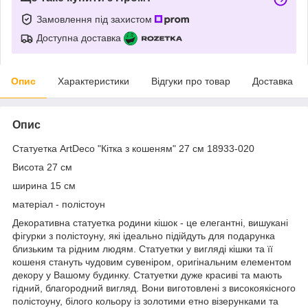
Замовлення під захистом
Доступна доставка
Опис
Характеристики
Відгуки про товар
Доставка
Опис
Статуетка ArtDeco "Кітка з кошеням" 27 см 18933-020
Висота 27 см
ширина 15 см
матеріал - полістоун
Декоративна статуетка родини кішок - це елегантні, вишукані
фігурки з полістоуну, які ідеально підійдуть для подарунка
близьким та рідним людям. Статуетки у вигляді кішки та її
кошеня стануть чудовим сувеніром, оригінальним елементом
декору у Вашому будинку. Статуетки дуже красиві та мають
гідний, благородний вигляд. Вони виготовлені з високоякісного
полістоуну, білого кольору із золотими етно візерунками та