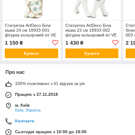
Статуетка ArtDeco Біла
Статуетка ArtDeco Біла
Стат
кішка 24 см 18933-001
кішка 23 см 18933-002
біли
фігурка кольоровий кіт VE
фігурка кольоровий кіт VE
003 
коль
1 150
1 430
2 1
₴
₴
Купити
Купити
Про нас
100% позитивних з 61 відгука за рік
Працює з 27.11.2018
м. Київ
Київ, Україна
Контакти
Сьогодні працює з 10:00 до 18:00