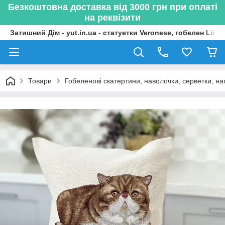
Безкоштовна доставка від 3000 грн при оплаті
на реквізити
Затишний Дім - yut.in.ua - статуетки Veronese, гобелен Lima
Товари
Гобеленові скатертини, наволочки, серветки, нап