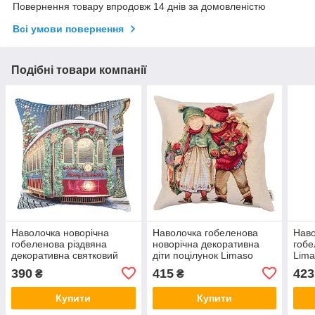
Повернення товару впродовж 14 днів за домовленістю
Всі умови повернення
Подібні товари компанії
Наволочка новорічна
Наволочка гобеленова
Наво
гобеленова різдвяна
новорічна декоративна
гобе
декоративна святковий
діти поцілунок Limaso
Lima
трамвай потяг Limaso
Лімасо 45 х 45 см BABY
KISS
390
415
423
₴
₴
Лімасо 45 х 45 см
KISS CHEN-NV
клау
KISS6288
Купити
Купити