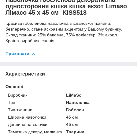
одностороння кішка кішка екзот Limaso
Лімасо 45 х 45 см KISS518
Красива гобеленова наволочка з іспанської тканини,
безперечно, стане яскравим акцентом у Вашому будинку.
Склад тканини: 25% бавовна, 75% поліестер, 3% акрил.
Країна-виробник Іспанія.
Приховати
Характеристики
Основні
Виробник
LiMaSo
Тип
Наволочка
Тип тканини
Гобелен
Ширина наволочки
45 см
Довжина наволочки
45 см
Тематика декору, малюнка
Тварини