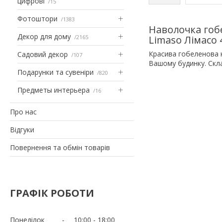
цифрові
15
Фотоштори
1383
Наволочка гоб
Декор для дому
2165
Limaso Лімасо 4
Красива гобеленова н
Садовий декор
107
Вашому будинку. Скла
Подарунки та сувеніри
820
Предметы интерьера
16
Про нас
Відгуки
Повернення та обмін товарів
ГРАФІК РОБОТИ
Понеділок
10:00
18:00