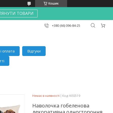
Кошик
ЛЯНУТИ ТОВАРИ
+380 (66) 096-84-25
і оплата
Відгуки
тті
Немає в наявності
Код:
KISS519
Наволочка гобеленова
декоративна одностороння