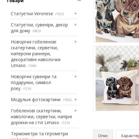
Товари
Статуетки Veronese
1023
Статуетки, сувеніри, декор
для дому
5853
Новорічні гобеленові
скатертини, серветки,
наперони раннери,
декоративні наволочки
Limaso
1080
Новорічні сувеніри та
подарунки, символ
року
1219
Модульні фотокартини
1904
Гобеленові скатертини,
наволочки, серветки, напірні
доріжки на стіл Limaso
1319
Термометри та гігрометри
Опис
Характе