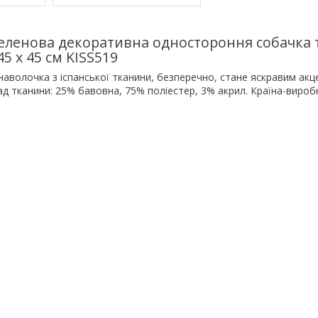
еленова декоративна одностороння собачка 
5 х 45 см KISS519
аволочка з іспанської тканини, безперечно, стане яскравим акц
д тканини: 25% бавовна, 75% поліестер, 3% акрил. Країна-виробн