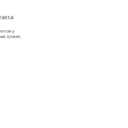
такса
ентом у
ик Іспанія.