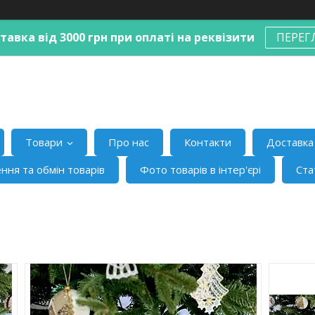
авка від 3000 грн при оплаті на реквізити
ПЕРЕГ
Товари
Про нас
Контакти
Доставка 
ння та обмін товарів
Фото товарів в інтер'єрі
Ста