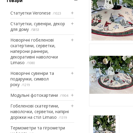
Товари
Статуетки Veronese
1023
Статуетки, сувеніри, декор
для дому
5853
Новорічні гобеленові
скатертини, серветки,
наперони раннери,
декоративні наволочки
Limaso
1080
Новорічні сувеніри та
подарунки, символ
року
1219
Модульні фотокартини
1904
Гобеленові скатертини,
наволочки, серветки, напірні
доріжки на стіл Limaso
1319
Термометри та гігрометри