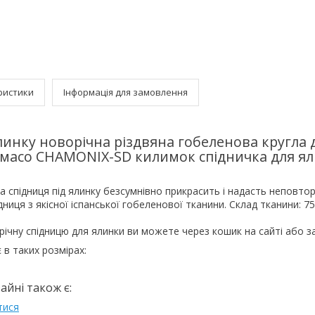
ристики
Інформація для замовлення
линку новорічна різдвяна гобеленова кругла 
Лімасо CHAMONIX-SD килимок спідничка для я
 спідниця під ялинку безсумнівно прикрасить і надасть неповто
дниця з якісної іспанської гобеленової тканини. Склад тканини: 7
ічну спідницю для ялинки ви можете через кошик на сайті або 
 в таких розмірах:
айні також є:
тися