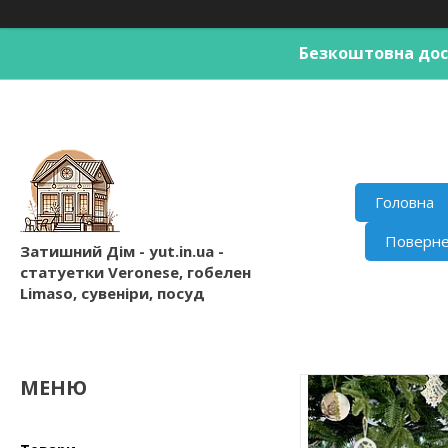
Безкоштовна дост
Головна
Поверне
Затишний Дім - yut.in.ua -
статуетки Veronese, гобелен
Limaso, сувеніри, посуд