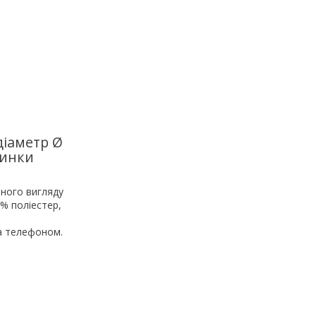
діаметр Ø
линки
рного вигляду
5% поліестер,
за телефоном.