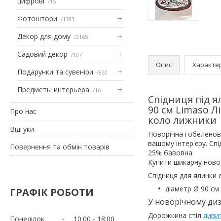
цифрові
15
Фотоштори
1383
Декор для дому
2165
Садовий декор
107
Опис
Характе
Подарунки та сувеніри
820
Предметы интерьера
16
Спідниця під я
90 см Limaso 
Про нас
коло лижники
Відгуки
Новорічна гобеленова
вашому інтер'єру. Спі
Повернення та обмін товарів
25% бавовна.
Купити шикарну новор
Спідниця для ялинки є
діаметр Ø 90 см
ГРАФІК РОБОТИ
У новорічному диз
Дорожки
на стіл
диви
Понеділок
10:00
18:00