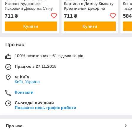
Яскраві Будиночки
Картина в Дитячу Кімнату
Квіт
Яскравий Декор на Стіну
Креативний Декор на
Тва
Подарунок для Дитини
Стіну Подарунок для
на С
711
711
584
₴
₴
Позитивна та Креативна
Дитини Позитивна
Люби
Картина VE
Картина VE
Купити
Купити
Про нас
100% позитивних з 61 відгука за рік
Працює з 27.11.2018
м. Київ
Київ, Україна
Контакти
Сьогодні вихідний
Показати весь графік роботи
Про нас