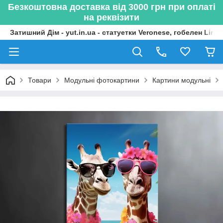
Безкоштовна доставка від 3000 грн при оплаті
на реквізити
Затишний Дім - yut.in.ua - статуетки Veronese, гобелен Lima
Товари
Модульні фотокартини
Картини модульні