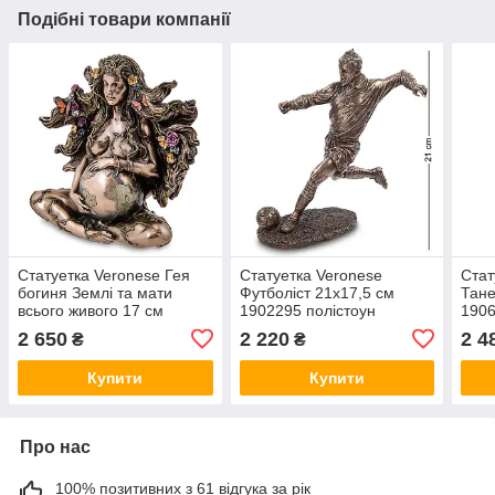
Подібні товари компанії
Статуетка Veronese Гея
Статуетка Veronese
Стат
богиня Землі та мати
Футболіст 21х17,5 см
Тане
всього живого 17 см
1902295 полістоун
1906
1907170 полістоун
покритий бронзою VE
покр
2 650
2 220
2 4
₴
₴
покритий бронзою VE
Купити
Купити
Про нас
100% позитивних з 61 відгука за рік