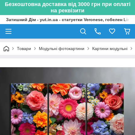
Безкоштовна доставка від 3000 грн при оплаті
на реквізити
Затишний Дім - yut.in.ua - статуетки Veronese, гобелен Lima
Товари
Модульні фотокартини
Картини модульні