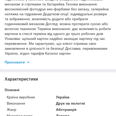
механізм зі стрілками та батарейка Техніка виконання:
високоякісний фотодрук еко-фарбами без запаху, галерейна
натяжка на підрамник Додаткові опції: індивідуальні розміри
та зображення, можливість додати або прибрати
годинниковий механізм Догляд: можна протирати сухою або
вологою тканиною Терміни виконання: дає можливість робити
картини в стислі терміни від одного до трьох робочих днів
Упаковка: щільний картон надійно захищає картину під час
перевезення. Ми гарантуємо, що клієнт отримає своє
замовлення в цілісності та безпеці! Доставка: перевізниками
України, згідно тарифів Каталог картин
Приховати
Характеристики
Основні
Країна виробник
Україна
Виконання
Друк на полотні
Жанр
Абстракція
Матеріал рами
Дерево