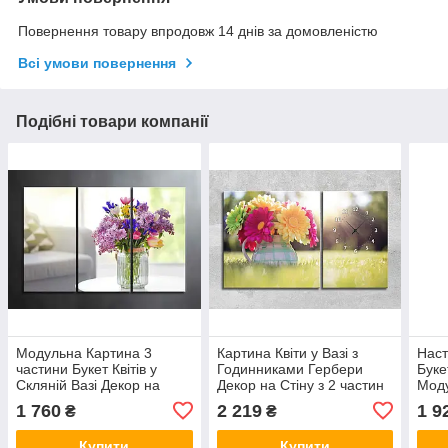
Повернення товару впродовж 14 днів за домовленістю
Всі умови повернення
Подібні товари компанії
Модульна Картина 3
Картина Квіти у Вазі з
Наст
частини Букет Квітів у
Годинниками Гербери
Буке
Скляній Вазі Декор на
Декор на Стіну з 2 частин
Моду
Стіну Квіти Тюльпани
з Квітами Природа Зелена
Поль
1 760
2 219
1 9
₴
₴
Бузок Іриси на Столі
Трава Яскравий Букет VE
Яскр
Год
Купити
Купити