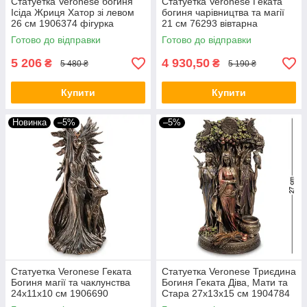
Статуетка Veronese богиня
Статуетка Veronese Геката
Ісіда Жриця Хатор зі левом
богиня чарівництва та магії
26 см 1906374 фігурка
21 см 76293 вівтарна
вівтарна ізіда хатхор сехмет
статуетка фігурка VE
Готово до відправки
Готово до відправки
VE
5 206
4 930,50
₴
₴
5 480 ₴
5 190 ₴
Купити
Купити
Новинка
–5%
–5%
Статуетка Veronese Геката
Статуетка Veronese Триєдина
Богиня магії та чаклунства
Богиня Геката Діва, Мати та
24х11х10 см 1906690
Стара 27х13х15 см 1904784
бронзове покриття VE
вівтарна фігурка VE Maiden