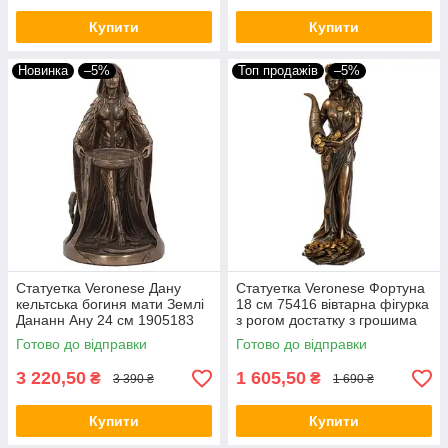
Купити
Купити
Новинка
–5%
Топ продажів
–5%
Статуетка Veronese Дану
Статуетка Veronese Фортуна
кельтська богиня мати Землі
18 см 75416 вівтарна фігурка
Дананн Ану 24 см 1905183
з рогом достатку з грошима
вівтарна фігурка мати богів
богиня удачі тихея VE
Готово до відправки
Готово до відправки
VE
3 220,50
1 605,50
₴
₴
3 390 ₴
1 690 ₴
Купити
Купити