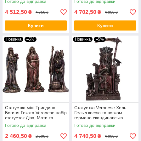
Готово до відправки
Готово до відправки
Mother Crone
4 512,50
4 702,50
₴
₴
4 750 ₴
4 950 ₴
Купити
Купити
Новинка
–5%
Новинка
–5%
Статуетка міні Триєдина
Статуетка Veronese Хель
Богиня Геката Veronese набір
Гель з косою та вовком
статуеток Діва, Мати та
германо скандинавська
Стара 10 см алтарна фігурка
богиня загробного світу 23 см
Готово до відправки
Готово до відправки
Maiden Mother Crone
75859A4 алтарна фігурка Hel
VE
2 460,50
4 740,50
₴
₴
2 590 ₴
4 990 ₴