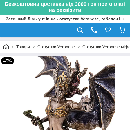
Безкоштовна доставка від 3000 грн при оплаті
на реквізити
Затишний Дім - yut.in.ua - статуетки Veronese, гобелен Lima
Товари
Статуетки Veronese
Статуетки Veronese міфол
–5%