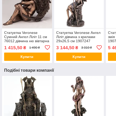
Статуетка Veronese
Статуетка Veronese Ангел
Стат
Сумний Ангел Ліліт 11 см
Ліліт дівчина з крилами
змія
76012 дівчина ню вівтарна
29х26,5 см 1907247
1907
фігурка ангела веронезе
вівтарна фігурка
покр
1 415,50
3 144,50
5 4
₴
₴
1 490 ₴
3 310 ₴
VE
занепалий грішний ангел
VE
Купити
Купити
Подібні товари компанії