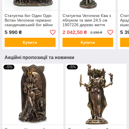
Статуетка бог Один Одін
Статуетка Veronese Єва з
Стат
Вотан Veronese германо
яблуком та змія 24,5 см
Арад
скандинавський бог війни
1907226 дерево життя
кішк
та перемоги 25 см
вівтарна фігурка веронезе
чакл
5 990
2 042,50
5 3
₴
₴
2 150 ₴
75448A4 фігурка вівтарна
VE
Гека
VE
Купити
Купити
Акційні пропозиції та новинки
–5%
–5%