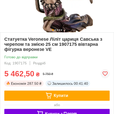
Статуетка Veronese Ліліт цариця Савська з
черепом та змією 25 см 1907175 вівтарна
фігурка веронезе VE
Готово до відправки
Код: 1907175
Роздріб
5 462,50
₴
5 750 ₴
Економія
287.50 ₴
Залишилось
00:41:39
Купити
або
Купити з