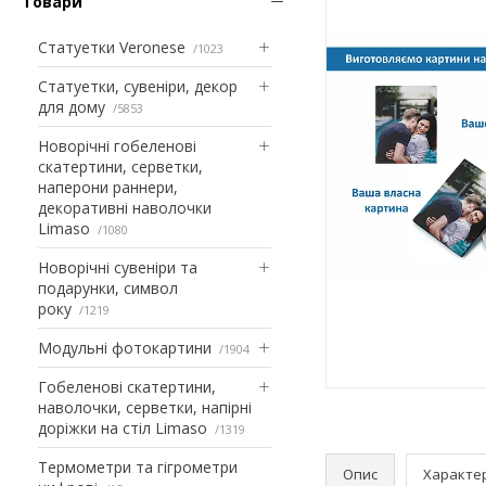
Товари
Статуетки Veronese
1023
Статуетки, сувеніри, декор
для дому
5853
Новорічні гобеленові
скатертини, серветки,
наперони раннери,
декоративні наволочки
Limaso
1080
Новорічні сувеніри та
подарунки, символ
року
1219
Модульні фотокартини
1904
Гобеленові скатертини,
наволочки, серветки, напірні
доріжки на стіл Limaso
1319
Термометри та гігрометри
Опис
Характе