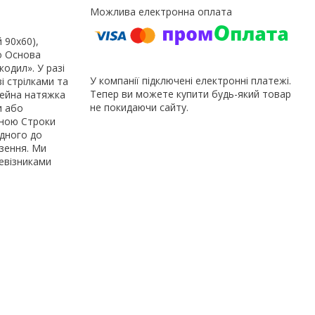
 90x60),
о Основа
одил». У разі
У компанії підключені електронні платежі.
і стрілками та
Тепер ви можете купити будь-який товар
рейна натяжка
не покидаючи сайту.
и або
иною Строки
одного до
езення. Ми
ревізниками