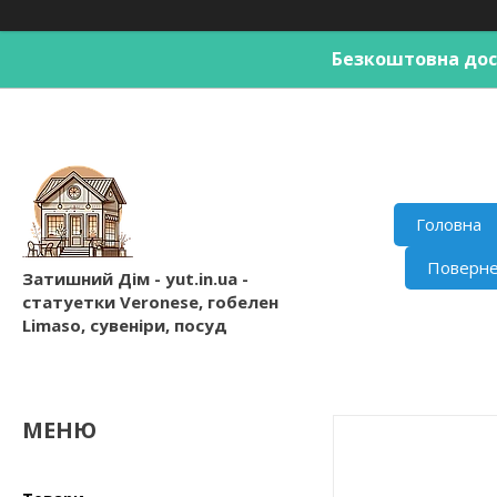
Безкоштовна дост
Головна
Поверне
Затишний Дім - yut.in.ua -
статуетки Veronese, гобелен
Limaso, сувеніри, посуд