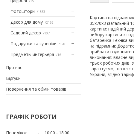
цифрові
15
Фотоштори
1383
Картина на підрамнику
Декор для дому
2165
35x70x3 (загальний 1
картини: надійний де
Садовий декор
107
вибору картини з год
батарейка Техніка в
Подарунки та сувеніри
820
на підрамник Додатко
прибрати годинников
Предметы интерьера
16
виконання: власне ви
трьох робочих днів. 
Про нас
гарантуємо, що клієн
України, згідно тариф
Відгуки
Повернення та обмін товарів
ГРАФІК РОБОТИ
Понеділок
10:00
18:00