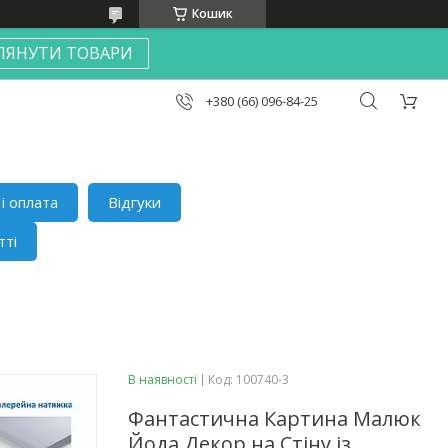
Кошик
ЛЯНУТИ ТОВАРИ
+380 (66) 096-84-25
і оплата
Відгуки
тті
В наявності
Код:
100740-3
Фантастична Картина Малюк
Йода Декор на Стіну із