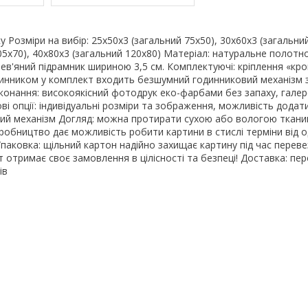
 Розміри на вибір: 25x50x3 (загальний 75x50), 30x60x3 (загальний
05x70), 40x80x3 (загальний 120x80) Матеріал: натуральне полотн
рев'яний підрамник шириною 3,5 см. Комплектуючі: кріплення «крок
инником у комплект входить безшумний годинниковий механізм з
иконання: високоякісний фотодрук еко-фарбами без запаху, гале
ві опції: індивідуальні розміри та зображення, можливість додат
ий механізм Догляд: можна протирати сухою або вологою ткан
робництво дає можливість робити картини в стислі терміни від 
Упаковка: щільний картон надійно захищає картину під час перев
т отримає своє замовлення в цілісності та безпеці! Доставка: пе
ів