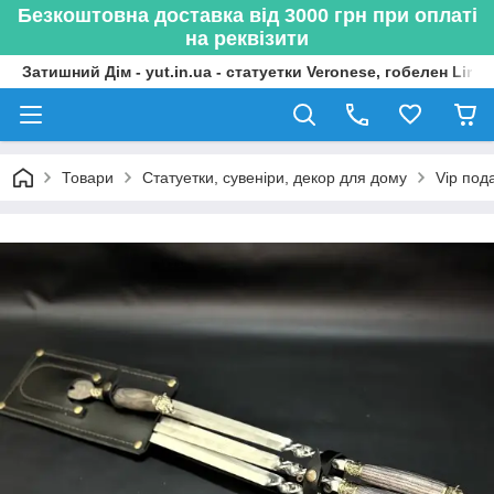
Безкоштовна доставка від 3000 грн при оплаті
на реквізити
Затишний Дім - yut.in.ua - статуетки Veronese, гобелен Lima
Товари
Статуетки, сувеніри, декор для дому
Vip под