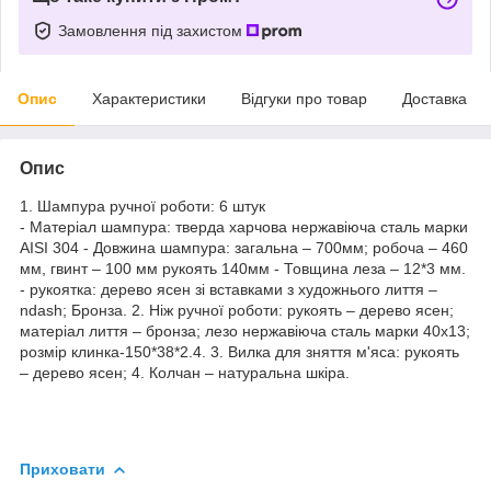
Замовлення під захистом
Опис
Характеристики
Відгуки про товар
Доставка
Опис
1. Шампура ручної роботи: 6 штук
- Матеріал шампура: тверда харчова нержавіюча сталь марки
AISI 304 - Довжина шампура: загальна – 700мм; робоча – 460
мм, гвинт – 100 мм рукоять 140мм - Товщина леза – 12*3 мм.
- рукоятка: дерево ясен зі вставками з художнього лиття –
ndash; Бронза. 2. Ніж ручної роботи: рукоять – дерево ясен;
матеріал лиття – бронза; лезо нержавіюча сталь марки 40х13;
розмір клинка-150*38*2.4.
3. Вилка для зняття м'яса: рукоять
– дерево ясен; 4. Колчан – натуральна шкіра.
Приховати