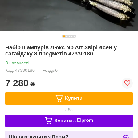
Набір шампурів Люкс Nb Art Звірі ясен у
сагайдаку 8 предметів 47330180
В наявності
Код: 47330180
Роздріб
7 280
₴
Купити
або
Купити з
Що таке купити з Пром?