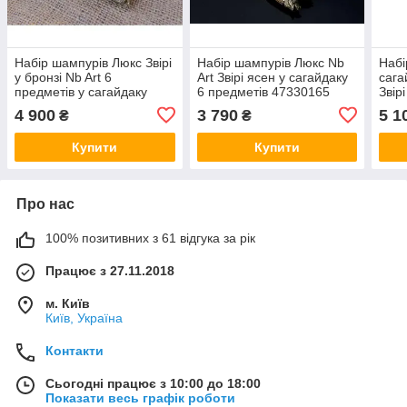
Набір шампурів Люкс Звірі
Набір шампурів Люкс Nb
Набі
у бронзі Nb Art 6
Art Звірі ясен у сагайдаку
сага
предметів у сагайдаку
6 предметів 47330165
Звір
47330016 VE
473
4 900
3 790
5 1
₴
₴
Купити
Купити
Про нас
100% позитивних з 61 відгука за рік
Працює з 27.11.2018
м. Київ
Київ, Україна
Контакти
Сьогодні працює з 10:00 до 18:00
Показати весь графік роботи