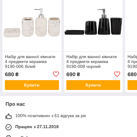
Набір для ванної кімнати
Набір для ванної кімнати
Набі
4 предмети кераміка
4 предмети кераміка
4 пр
9190-006 білий
9190-008 чорний
9190
680
690
680
₴
₴
Купити
Купити
Про нас
100% позитивних з 61 відгука за рік
Працює з 27.11.2018