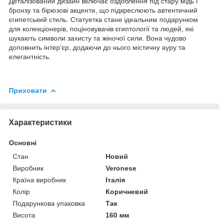
Деталізований дизайн включає оздоблення під стару мідь і
бронзу та бірюзові акценти, що підкреслюють автентичний
єгипетський стиль. Статуетка стане ідеальним подарунком
для колекціонерів, поціновувачів єгиптології та людей, які
шукають символи захисту та жіночої сили. Вона чудово
доповнить інтер'єр, додаючи до нього містичну ауру та
елегантність.
Приховати
Характеристики
Основні
Стан
Новий
Виробник
Veronese
Країна виробник
Італія
Колір
Коричневий
Подарункова упаковка
Так
Висота
160 мм