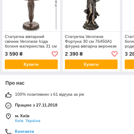
Статуетка вівтарний
Статуетка Veronese
Стат
свічник Veronese Ісіда
Фортуна 30 см 76450A1
боги
богиня материнства 31 см
фігурка вівтарна веронезе
родю
1903005 фігурка ізіда
з рогом достатку богиня
хатх
3 590
2 390
3 2
₴
₴
веронезе VE
удачі тихея VE
ізід
Купити
Купити
Про нас
100% позитивних з 61 відгука за рік
Працює з 27.11.2018
м. Київ
Київ, Україна
Контакти