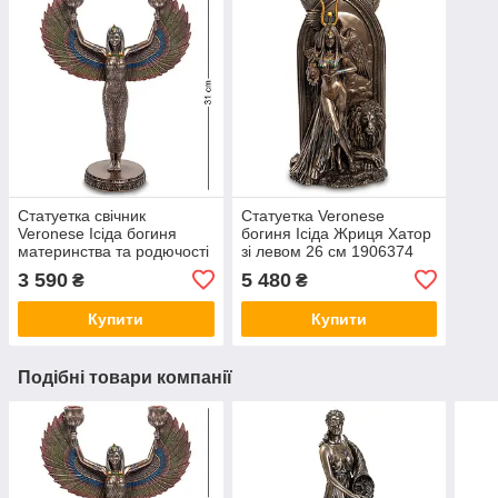
Статуетка свічник
Статуетка Veronese
Veronese Ісіда богиня
богиня Ісіда Жриця Хатор
материнства та родючості
зі левом 26 см 1906374
31 см 1903005 вівтарна
фігурка вівтарна ізіда
3 590
5 480
₴
₴
ізіда VE
хатхор сехмет VE
Купити
Купити
Подібні товари компанії