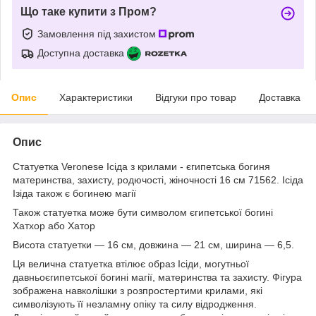
Що таке купити з Пром?
Замовлення під захистом
Доступна доставка
Опис
Характеристики
Відгуки про товар
Доставка
Опис
Статуетка Veronese Ісіда з крилами - єгипетська богиня
материнства, захисту, родючості, жіночності 16 см 71562. Ісіда
Ізіда також є богинею магії
Також статуетка може бути символом єгипетської богині
Хатхор або Хатор
Висота статуетки — 16 см, довжина — 21 см, ширина — 6,5.
Ця велична статуетка втілює образ Ісіди, могутньої
давньоєгипетської богині магії, материнства та захисту. Фігура
зображена навколішки з розпростертими крилами, які
символізують її незламну опіку та силу відродження.