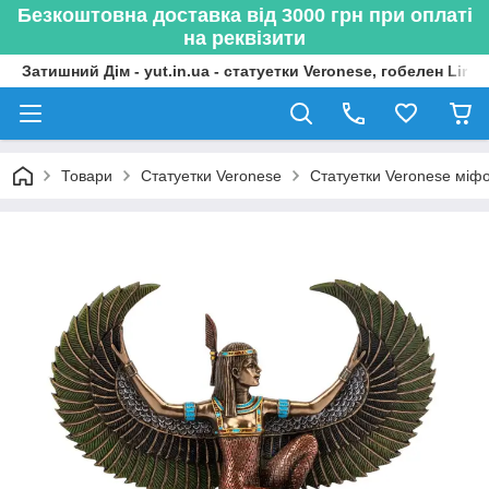
Безкоштовна доставка від 3000 грн при оплаті
на реквізити
Затишний Дім - yut.in.ua - статуетки Veronese, гобелен Lima
Товари
Статуетки Veronese
Статуетки Veronese міфол