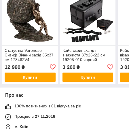
Статуетка Veronese
Кейс-скринька для
Кейс
Сизиф Вічний захід 35х37
візажиста 37х26х22 см
віза
см 178462V4
19205-010 чорний
1920
12 990
3 200
3 0
₴
₴
Купити
Купити
Про нас
100% позитивних з 61 відгука за рік
Працює з 27.11.2018
м. Київ