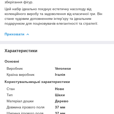
зберігання фігур.
Цей набір ідеально поєднує естетичну насолоду від
колекційного виробу та задоволення від класичної гри. Він
стане чудовим доповненням інтер'єру та ідеальним
подарунком для поціновувачів елегантності та стратегії.
Приховати
Характеристики
Основні
Виробник
Veronese
Країна виробник
Італія
Користувальницькі характеристики
Стан
Нове
Тип
Шахи
Матеріал дошки
Дерево
Довжина ігрового поля
37 мм
Ширина ігрового поля
37 мм