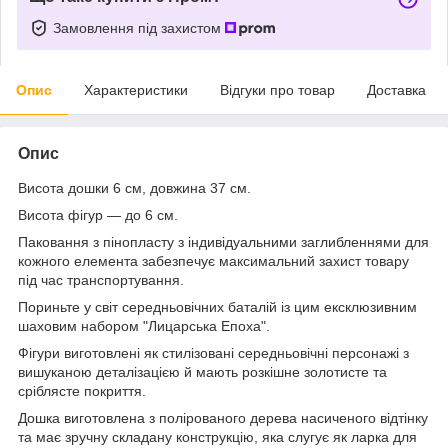
Замовлення під захистом
Опис
Характеристики
Відгуки про товар
Доставка
Опис
Висота дошки 6 см, довжина 37 см.
Висота фігур — до 6 см.
Паковання з пінопласту з індивідуальними заглибленнями для
кожного елемента забезпечує максимальний захист товару
під час транспортування.
Пориньте у світ середньовічних баталій із цим ексклюзивним
шаховим набором "Лицарська Епоха".
Фігури виготовлені як стилізовані середньовічні персонажі з
вишуканою деталізацією й мають розкішне золотисте та
сріблясте покриття.
Дошка виготовлена з полірованого дерева насиченого відтінку
та має зручну складану конструкцію, яка слугує як ларка для