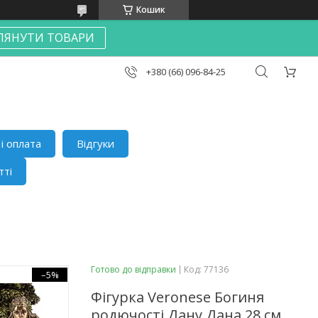
Кошик
ЛЯНУТИ ТОВАРИ
+380 (66) 096-84-25
і оплата
Відгуки
тті
Готово до відправки
Код:
77136
–5%
Фігурка Veronese Богиня
родючості Дану Дана 28 см