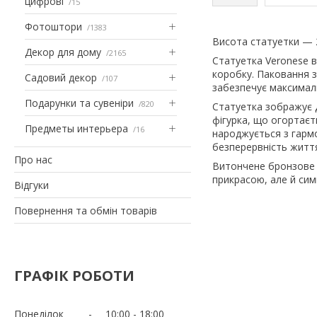
цифрові
15
Фотоштори
1383
Висота статуетки — 
Декор для дому
2165
Статуетка Veronese 
коробку. Паковання з
Садовий декор
107
забезпечує максималь
Подарунки та сувеніри
820
Статуетка зображує Д
фігурка, що огортаєт
Предметы интерьера
16
народжується з гармо
безперервність житт
Про нас
Витончене бронзове о
прикрасою, але й сим
Відгуки
Повернення та обмін товарів
ГРАФІК РОБОТИ
Понеділок
10:00
18:00