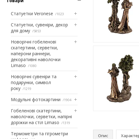
Товари
Статуетки Veronese
1023
Статуетки, сувеніри, декор
для дому
5853
Новорічні гобеленові
скатертини, серветки,
наперони раннери,
декоративні наволочки
Limaso
1080
Новорічні сувеніри та
подарунки, символ
року
1219
Модульні фотокартини
1904
Гобеленові скатертини,
наволочки, серветки, напірні
доріжки на стіл Limaso
1319
Термометри та гігрометри
Опис
Характе