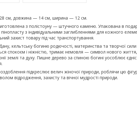
28 см, довжина — 14 см, ширина — 12 см.
виготовлена з полістоуну — штучного каменю. Упакована в пода
 пінопласту з індивідуальними заглибленнями для кожного елем
ний захист товару під час транспортування.
ану, кельтську богиню родючості, материнства та творчої сили 
ься спокоєм і ніжністю, тримає немовля — символ нового життя
нії землі та духу. Пишне дерево за спиною богині уособлює єдніс
я.
здоблення підкреслює велич жіночої природи, роблячи цю фігур
волом відродження, захисту та вічної мудрості природи.