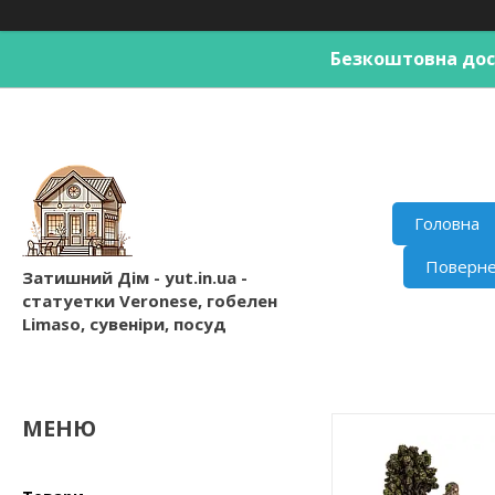
Безкоштовна дост
Головна
Поверне
Затишний Дім - yut.in.ua -
статуетки Veronese, гобелен
Limaso, сувеніри, посуд