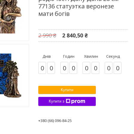
77136 статуэтка веронезе
мати богів
2 990 ₴
2 840,50 ₴
Днів
Годин
Хвилин
Секунд
0
0
0
0
0
0
0
0
Купити
Купити з
+380 (66) 096-84-25