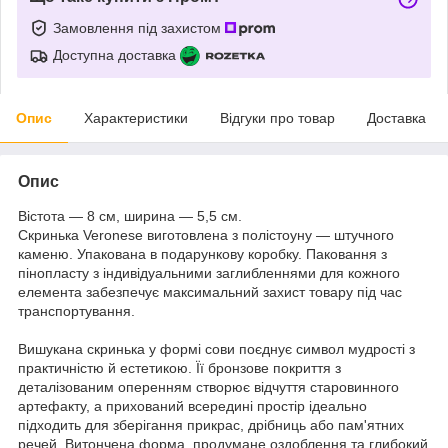
Замовлення під захистом
Доступна доставка
Опис
Характеристики
Відгуки про товар
Доставка
Опис
Вістота — 8 см, ширина — 5,5 см.
Скринька Veronese виготовлена з полістоуну — штучного
каменю. Упакована в подарункову коробку. Паковання з
пінопласту з індивідуальними заглибленнями для кожного
елемента забезпечує максимальний захист товару під час
транспортування.
Вишукана скринька у формі сови поєднує символ мудрості з
практичністю й естетикою. Її бронзове покриття з
деталізованим оперенням створює відчуття старовинного
артефакту, а прихований всередині простір ідеально
підходить для зберігання прикрас, дрібниць або пам'ятних
речей. Витончена форма, продумане оздоблення та глибокий