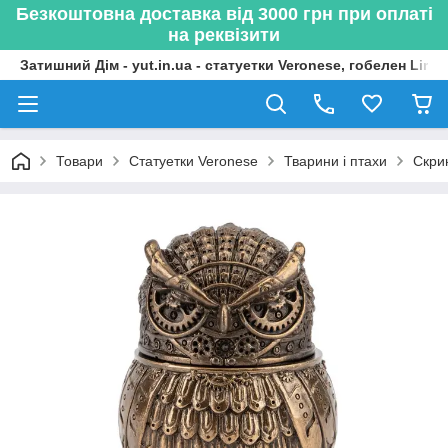
Безкоштовна доставка від 3000 грн при оплаті
на реквізити
Затишний Дім - yut.in.ua - статуетки Veronese, гобелен Lima
Товари
Статуетки Veronese
Тварини і птахи
Скрин