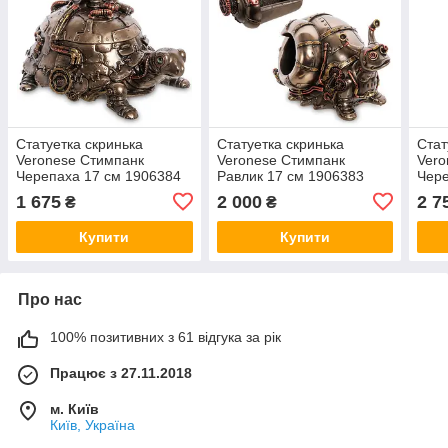
Статуетка скринька
Статуетка скринька
Стат
Veronese Стимпанк
Veronese Стимпанк
Vero
Черепаха 17 см 1906384
Равлик 17 см 1906383
Чере
фігурка веронезе VE
фігурка веронезе VE
Стат
1 675
2 000
2 7
₴
₴
веро
Купити
Купити
Про нас
100% позитивних з 61 відгука за рік
Працює з 27.11.2018
м. Київ
Київ, Україна