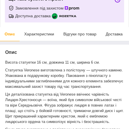
Замовлення під захистом
Доступна доставка
Опис
Характеристики
Відгуки про товар
Доставка
Опис
Висота статуетки 16 см, довжина 11 см, ширина 6 см.
Статуетка Veronese виготовлена з полістоуну — штучного каменю.
Упакована в подарункову коробку. Паковання з пінопласту з
індивідуальними заглибленнями для кожного елемента забезпечує
максимальний захист товару під час транспортування.
Ця деталізована статуетка від Veronese ввічнює чарівність
Лицаря-Хрестоносця — воїна, який був символом військової честі
та віри Середньовічя. Фігура зображує лицаря в повних латах і
плащі, що стоїть у бойовій готовності, тримаючи довгий диск і щит.
Щит прикрашений характерним хрестом, який є емблемою
лицарського ордена та символізує вірність і безстрашність.