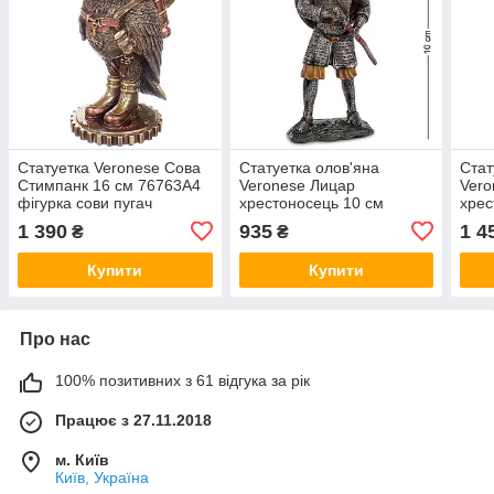
Статуетка Veronese Сова
Статуетка олов'яна
Стат
Стимпанк 16 см 76763A4
Veronese Лицар
Vero
фігурка сови пугач
хрестоносець 10 см
хрес
веронезе сувенір VE
1903550 фігурка
1903
1 390
935
1 4
₴
₴
мініатюра VE
міні
Купити
Купити
Про нас
100% позитивних з 61 відгука за рік
Працює з 27.11.2018
м. Київ
Київ, Україна