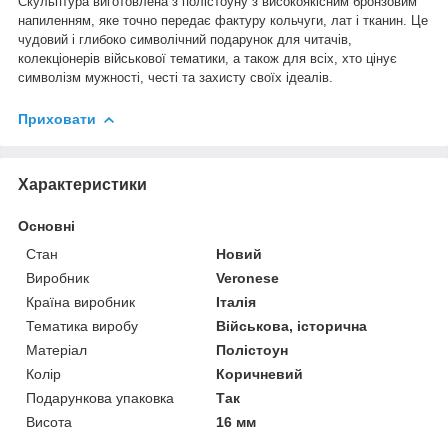
Скульптура виготовлена з полістоуну з високоякісним бронзовим
напиленням, яке точно передає фактуру кольчуги, лат і тканин. Це
чудовий і глибоко символічний подарунок для читачів,
колекціонерів військової тематики, а також для всіх, хто цінує
символізм мужності, честі та захисту своїх ідеалів.
Приховати
Характеристики
Основні
Стан
Новий
Виробник
Veronese
Країна виробник
Італія
Тематика виробу
Військова, історична
Матеріал
Полістоун
Колір
Коричневий
Подарункова упаковка
Так
Висота
16 мм