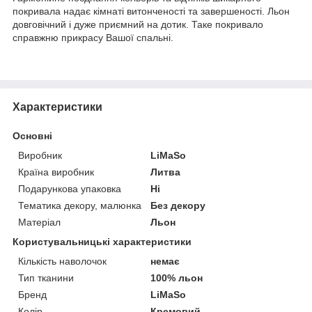
покривала надає кімнаті витонченості та завершеності. Льон
довговічний і дуже приємний на дотик. Таке покривало
справжню прикрасу Вашої спальні.
Характеристики
Основні
Виробник
LiMaSo
Країна виробник
Литва
Подарункова упаковка
Ні
Тематика декору, малюнка
Без декору
Матеріал
Льон
Користувальницькі характеристики
Кількість наволочок
немає
Тип тканини
100% льон
Бренд
LiMaSo
Колір
Кремовий