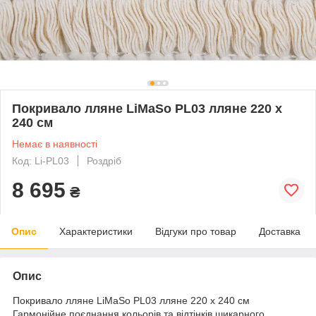
Покривало лляне LiMaSo PL03 лляне 220 х
240 см
Немає в наявності
Код: Li-PL03
Роздріб
8 695
₴
Опис
Характеристики
Відгуки про товар
Доставка
Опис
Покривало лляне LiMaSo PL03 лляне 220 х 240 см
Гармонійне поєднання кольорів та відтінків шикарного