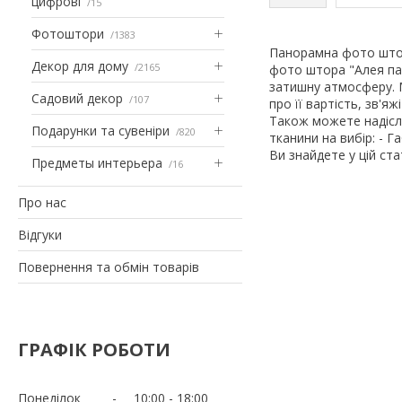
цифрові
15
Фотоштори
1383
Панорамна фото што
Декор для дому
2165
фото штора "Алея пал
затишну атмосферу. 
Садовий декор
107
про її вартість, зв'
Також можете надісл
Подарунки та сувеніри
820
тканини на вибір: - Г
Ви знайдете у цій ст
Предметы интерьера
16
Про нас
Відгуки
Повернення та обмін товарів
ГРАФІК РОБОТИ
Понеділок
10:00
18:00