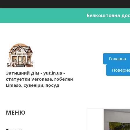
Безкоштовна дост
Головна
Поверне
Затишний Дім - yut.in.ua -
статуетки Veronese, гобелен
Limaso, сувеніри, посуд