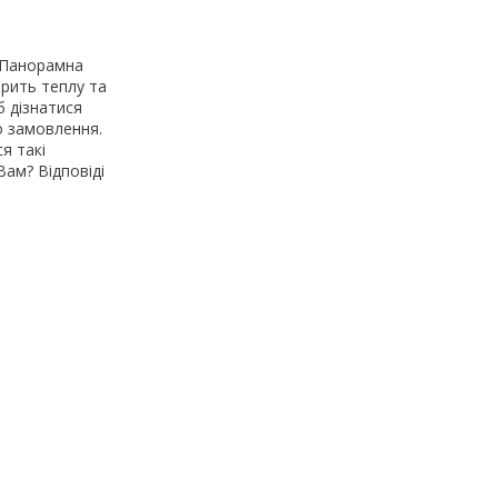
 Панорамна
орить теплу та
 дізнатися
о замовлення.
я такі
Вам? Відповіді