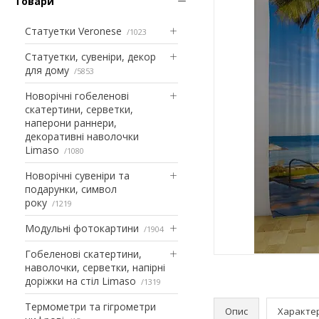
Товари
Статуетки Veronese
1023
Статуетки, сувеніри, декор
для дому
5853
Новорічні гобеленові
скатертини, серветки,
наперони раннери,
декоративні наволочки
Limaso
1080
Новорічні сувеніри та
подарунки, символ
року
1219
Модульні фотокартини
1904
Гобеленові скатертини,
наволочки, серветки, напірні
доріжки на стіл Limaso
1319
Термометри та гігрометри
Опис
Характе