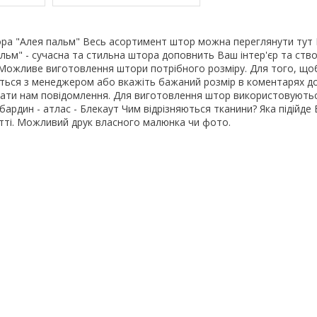
ра "Алея пальм" Весь асортимент штор можна переглянути тут
ьм" - сучасна та стильна штора доповнить Ваш інтер'єр та ств
Можливе виготовлення штори потрібного розміру. Для того, щоб
яжіться з менеджером або вкажіть бажаний розмір в коментарях д
ати нам повідомлення. Для виготовлення штор використовуютьс
абардин - атлас - Блекаут Чим відрізняються тканини? Яка підійде 
атті. Можливий друк власного малюнка чи фото.