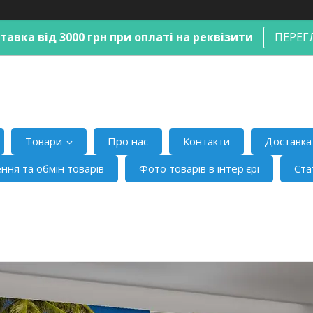
авка від 3000 грн при оплаті на реквізити
ПЕРЕГ
Товари
Про нас
Контакти
Доставка 
ння та обмін товарів
Фото товарів в інтер'єрі
Ста