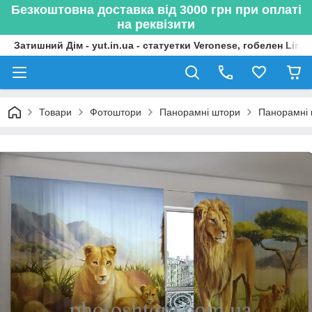
Безкоштовна доставка від 3000 грн при оплаті
на реквізити
Затишний Дім - yut.in.ua - статуетки Veronese, гобелен Lima
Товари
Фотоштори
Панорамні штори
Панорамні 