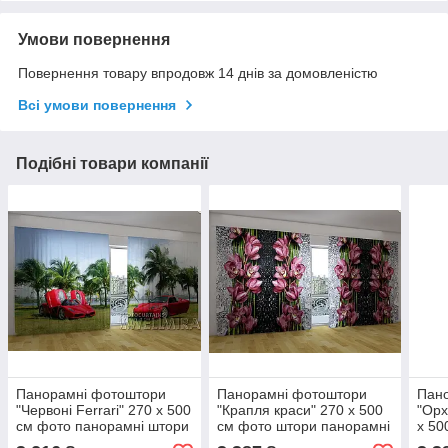
Умови повернення
Повернення товару впродовж 14 днів за домовленістю
Всі умови повернення
Подібні товари компанії
Панорамні фотоштори
Панорамні фотоштори
Пан
"Червоні Ferrari" 270 х 500
"Крапля краси" 270 х 500
"Орх
см фото панорамні штори
см фото штори панорамні
х 50
VE
штори VE
Пано