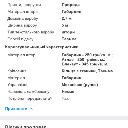
Принти, візерунки
Природа
Матеріал штори
Габардин
Довжина виробу
2.7 м
Ширина виробу
5 м
Тип текстильного виробу
штори
Спосіб підвісу
Тасьма
Користувальницькі характеристики
Матеріал штор
Габардин - 250 грн/кв. м.;
Атлас - 250 грн/кв. м.;
Блекаут - 345 грн/кв. м.
Кріплення
Кільця з тканини, Тасьма
Матеріал
Габардин
Управління
Механічне (ручне)
Наявність ламбрекену
Немає
Потрібна передоплата?
Так
Приховати
Відгуки про товар