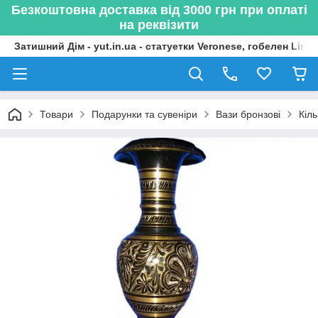
Безкоштовна доставка від 3000 грн при оплаті
на реквізити
Затишний Дім - yut.in.ua - статуетки Veronese, гобелен Lima
Товари
Подарунки та сувеніри
Вази бронзові
Кіль