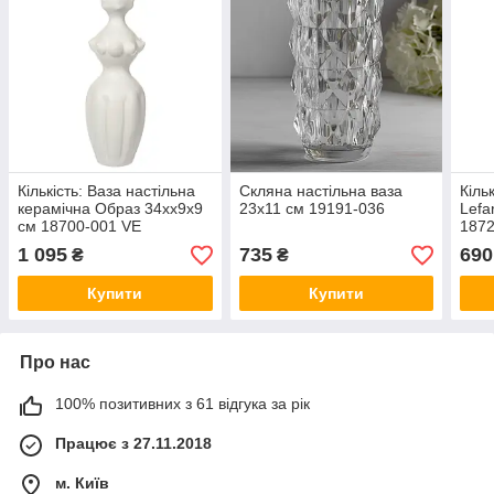
Кількість: Ваза настільна
Скляна настільна ваза
Кіль
керамічна Образ 34хх9х9
23х11 см 19191-036
Lefa
см 18700-001 VE
1872
1 095
735
690
₴
₴
Купити
Купити
Про нас
100% позитивних з 61 відгука за рік
Працює з 27.11.2018
м. Київ