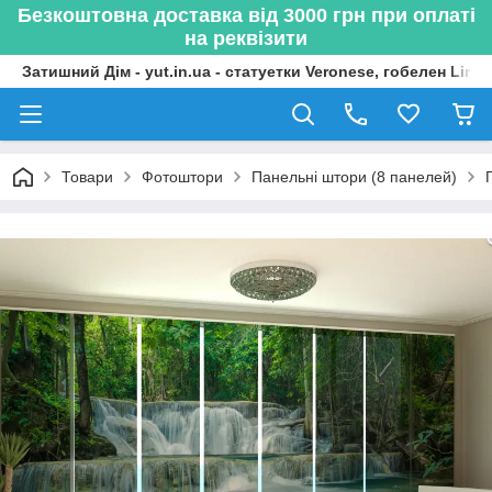
Безкоштовна доставка від 3000 грн при оплаті
на реквізити
Затишний Дім - yut.in.ua - статуетки Veronese, гобелен Lima
Товари
Фотоштори
Панельні штори (8 панелей)