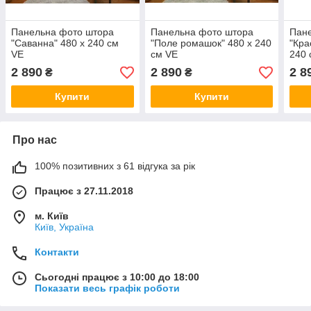
Панельна фото штора
Панельна фото штора
Пане
"Саванна" 480 х 240 см
"Поле ромашок" 480 х 240
"Кра
VE
см VE
240 
2 890
2 890
2 8
₴
₴
Купити
Купити
Про нас
100% позитивних з 61 відгука за рік
Працює з 27.11.2018
м. Київ
Київ, Україна
Контакти
Сьогодні працює з 10:00 до 18:00
Показати весь графік роботи