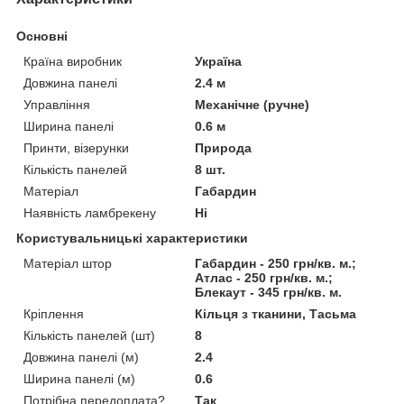
Основні
Країна виробник
Україна
Довжина панелі
2.4 м
Управління
Механічне (ручне)
Ширина панелі
0.6 м
Принти, візерунки
Природа
Кількість панелей
8 шт.
Матеріал
Габардин
Наявність ламбрекену
Ні
Користувальницькі характеристики
Матеріал штор
Габардин - 250 грн/кв. м.;
Атлас - 250 грн/кв. м.;
Блекаут - 345 грн/кв. м.
Кріплення
Кільця з тканини, Тасьма
Кількість панелей (шт)
8
Довжина панелі (м)
2.4
Ширина панелі (м)
0.6
Потрібна передоплата?
Так