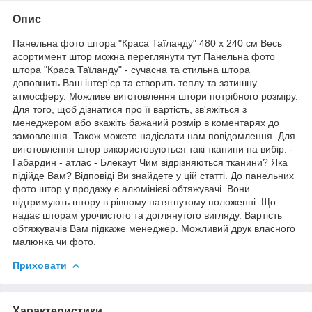
Опис
Панельна фото штора "Краса Таїланду" 480 х 240 см Весь
асортимент штор можна переглянути тут Панельна фото
штора "Краса Таїланду" - сучасна та стильна штора
доповнить Ваш інтер'єр та створить теплу та затишну
атмосферу. Можливе виготовлення штори потрібного розміру.
Для того, щоб дізнатися про її вартість, зв'яжіться з
менеджером або вкажіть бажаний розмір в коментарях до
замовлення. Також можете надіслати нам повідомлення. Для
виготовлення штор використовуються такі тканини на вибір: -
Габардин - атлас - Блекаут Чим відрізняються тканини? Яка
підійде Вам? Відповіді Ви знайдете у цій статті. До панельних
фото штор у продажу є алюмінієві обтяжувачі. Вони
підтримують штору в рівному натягнутому положенні. Що
надає шторам урочистого та доглянутого вигляду. Вартість
обтяжувачів Вам підкаже менеджер. Можливий друк власного
малюнка чи фото.
Приховати
Характеристики