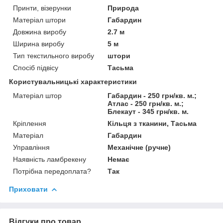
Принти, візерунки
Природа
Матеріал штори
Габардин
Довжина виробу
2.7 м
Ширина виробу
5 м
Тип текстильного виробу
штори
Спосіб підвісу
Тасьма
Користувальницькі характеристики
Матеріал штор
Габардин - 250 грн/кв. м.;
Атлас - 250 грн/кв. м.;
Блекаут - 345 грн/кв. м.
Кріплення
Кільця з тканини, Тасьма
Матеріал
Габардин
Управління
Механічне (ручне)
Наявність ламбрекену
Немає
Потрібна передоплата?
Так
Приховати
Відгуки про товар