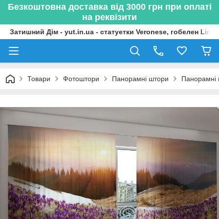
Безкоштовна доставка від 3000 грн при оплаті
на реквізити
Затишний Дім - yut.in.ua - статуетки Veronese, гобелен Lima
Товари
Фотоштори
Панорамні штори
Панорамні 