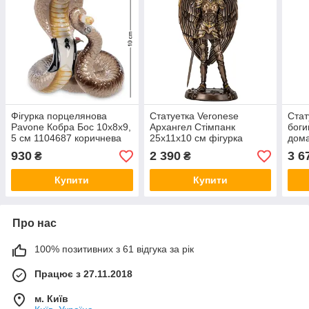
Фігурка порцелянова
Статуетка Veronese
Стат
Pavone Кобра Бос 10х8х9,
Архангел Стімпанк
боги
5 см 1104687 коричнева
25х11х10 см фігурка
дом
змія VE
бронзове покриття 77809
26х1
930
2 390
3 6
₴
₴
VE
полі
Купити
Купити
Про нас
100% позитивних з 61 відгука за рік
Працює з 27.11.2018
м. Київ